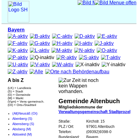
Bayern
A bis Z
(LK) = Landkreis
(S) = Stadt
(G) = Gemeinde
(M) = Markt
Gemeinde Altenbuch
(Vgm) = Verw.-gemeinsch.
(Ot) = Orts-/Stadtteil
Mitgliedskommune der
Verwaltungsgemeinschaft Stadtprozelten
(Alt)Neusäß (Ot)
Abenberg (S)
Straße:
Kirchstr. 15
Abensberg (S)
PLZ / Ort:
97901 Altenbuch
Absberg (M)
Telefon:
(09392)9398-0
Abtswind (M)
Bundesland:
Bayern