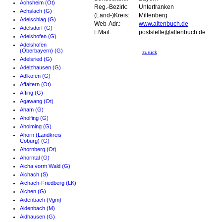
Achsheim (Ot)
Reg.-Bezirk:
Unterfranken
Achslach (G)
(Land-)Kreis:
Miltenberg
Adelschlag (G)
Web-Adr.:
www.altenbuch.de
Adelsdorf (G)
EMail:
poststelle@altenbuch.de
Adelshofen (G)
Adelshofen
(Oberbayern) (G)
zurück
Adelsried (G)
Adelzhausen (G)
Adlkofen (G)
Affaltern (Ot)
Affing (G)
Agawang (Ot)
Aham (G)
Aholfing (G)
Aholming (G)
Ahorn (Landkreis
Coburg) (G)
Ahornberg (Ot)
Ahorntal (G)
Aicha vorm Wald (G)
Aichach (S)
Aichach-Friedberg (LK)
Aichen (G)
Aidenbach (Vgm)
Aidenbach (M)
Aidhausen (G)