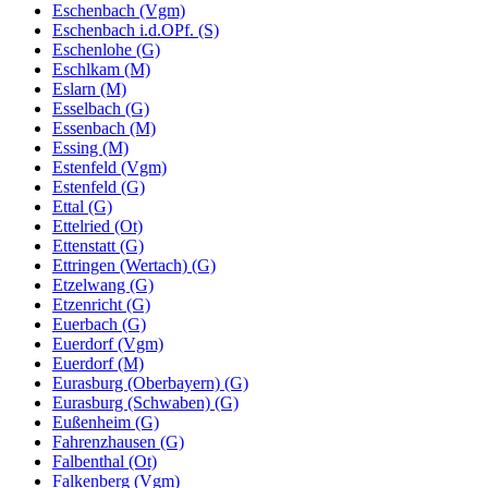
Eschenbach (Vgm)
Eschenbach i.d.OPf. (S)
Eschenlohe (G)
Eschlkam (M)
Eslarn (M)
Esselbach (G)
Essenbach (M)
Essing (M)
Estenfeld (Vgm)
Estenfeld (G)
Ettal (G)
Ettelried (Ot)
Ettenstatt (G)
Ettringen (Wertach) (G)
Etzelwang (G)
Etzenricht (G)
Euerbach (G)
Euerdorf (Vgm)
Euerdorf (M)
Eurasburg (Oberbayern) (G)
Eurasburg (Schwaben) (G)
Eußenheim (G)
Fahrenzhausen (G)
Falbenthal (Ot)
Falkenberg (Vgm)