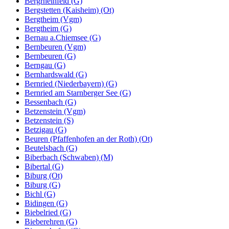
Bergrheinfeld (G)
Bergstetten (Kaisheim) (Ot)
Bergtheim (Vgm)
Bergtheim (G)
Bernau a.Chiemsee (G)
Bernbeuren (Vgm)
Bernbeuren (G)
Berngau (G)
Bernhardswald (G)
Bernried (Niederbayern) (G)
Bernried am Starnberger See (G)
Bessenbach (G)
Betzenstein (Vgm)
Betzenstein (S)
Betzigau (G)
Beuren (Pfaffenhofen an der Roth) (Ot)
Beutelsbach (G)
Biberbach (Schwaben) (M)
Bibertal (G)
Biburg (Ot)
Biburg (G)
Bichl (G)
Bidingen (G)
Biebelried (G)
Bieberehren (G)