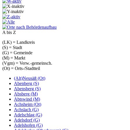
A bis Z
(LK) = Landkreis
(S) = Stadt
(G) = Gemeinde
(M) = Markt
(Vgm) = Verw.-gemeinsch.
(Ot) = Orts-/Stadtteil
(Alt)Neusäß (Ot)
Abenberg (S)
Abensberg (S)
Absberg (M)
Abtswind (M)
Achsheim (Ot)
Achslach (G)
Adelschlag (G)
Adelsdorf (G)
Adelshofen (G)