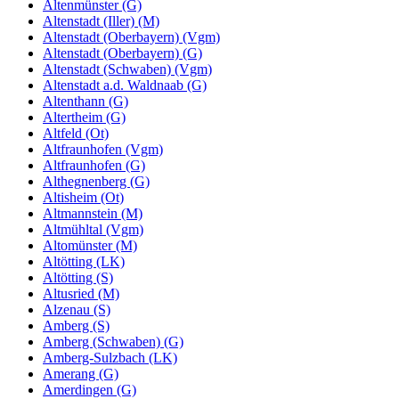
Altenmünster (G)
Altenstadt (Iller) (M)
Altenstadt (Oberbayern) (Vgm)
Altenstadt (Oberbayern) (G)
Altenstadt (Schwaben) (Vgm)
Altenstadt a.d. Waldnaab (G)
Altenthann (G)
Altertheim (G)
Altfeld (Ot)
Altfraunhofen (Vgm)
Altfraunhofen (G)
Althegnenberg (G)
Altisheim (Ot)
Altmannstein (M)
Altmühltal (Vgm)
Altomünster (M)
Altötting (LK)
Altötting (S)
Altusried (M)
Alzenau (S)
Amberg (S)
Amberg (Schwaben) (G)
Amberg-Sulzbach (LK)
Amerang (G)
Amerdingen (G)