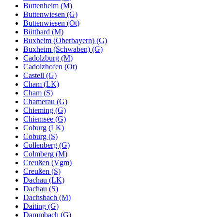
Buttenheim (M)
Buttenwiesen (G)
Buttenwiesen (Ot)
Bütthard (M)
Buxheim (Oberbayern) (G)
Buxheim (Schwaben) (G)
Cadolzburg (M)
Cadolzhofen (Ot)
Castell (G)
Cham (LK)
Cham (S)
Chamerau (G)
Chieming (G)
Chiemsee (G)
Coburg (LK)
Coburg (S)
Collenberg (G)
Colmberg (M)
Creußen (Vgm)
Creußen (S)
Dachau (LK)
Dachau (S)
Dachsbach (M)
Daiting (G)
Dammbach (G)