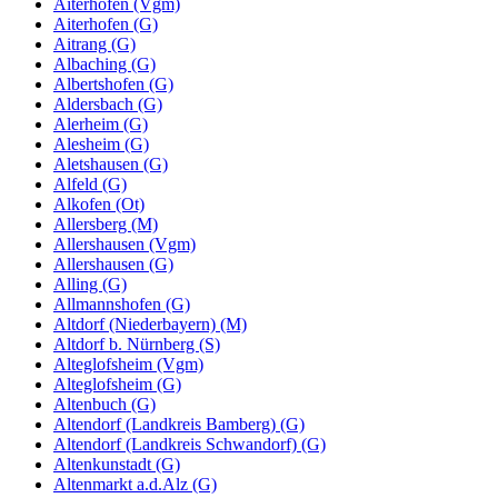
Aiterhofen (Vgm)
Aiterhofen (G)
Aitrang (G)
Albaching (G)
Albertshofen (G)
Aldersbach (G)
Alerheim (G)
Alesheim (G)
Aletshausen (G)
Alfeld (G)
Alkofen (Ot)
Allersberg (M)
Allershausen (Vgm)
Allershausen (G)
Alling (G)
Allmannshofen (G)
Altdorf (Niederbayern) (M)
Altdorf b. Nürnberg (S)
Alteglofsheim (Vgm)
Alteglofsheim (G)
Altenbuch (G)
Altendorf (Landkreis Bamberg) (G)
Altendorf (Landkreis Schwandorf) (G)
Altenkunstadt (G)
Altenmarkt a.d.Alz (G)