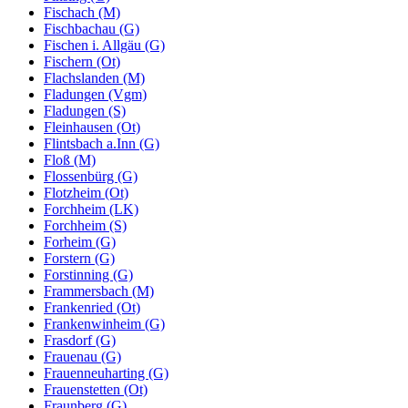
Fischach (M)
Fischbachau (G)
Fischen i. Allgäu (G)
Fischern (Ot)
Flachslanden (M)
Fladungen (Vgm)
Fladungen (S)
Fleinhausen (Ot)
Flintsbach a.Inn (G)
Floß (M)
Flossenbürg (G)
Flotzheim (Ot)
Forchheim (LK)
Forchheim (S)
Forheim (G)
Forstern (G)
Forstinning (G)
Frammersbach (M)
Frankenried (Ot)
Frankenwinheim (G)
Frasdorf (G)
Frauenau (G)
Frauenneuharting (G)
Frauenstetten (Ot)
Fraunberg (G)