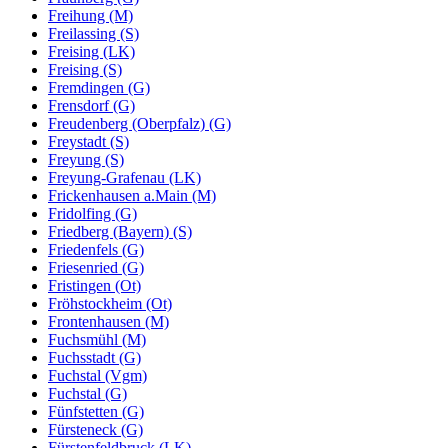
Freihung (M)
Freilassing (S)
Freising (LK)
Freising (S)
Fremdingen (G)
Frensdorf (G)
Freudenberg (Oberpfalz) (G)
Freystadt (S)
Freyung (S)
Freyung-Grafenau (LK)
Frickenhausen a.Main (M)
Fridolfing (G)
Friedberg (Bayern) (S)
Friedenfels (G)
Friesenried (G)
Fristingen (Ot)
Fröhstockheim (Ot)
Frontenhausen (M)
Fuchsmühl (M)
Fuchsstadt (G)
Fuchstal (Vgm)
Fuchstal (G)
Fünfstetten (G)
Fürsteneck (G)
Fürstenfeldbruck (LK)