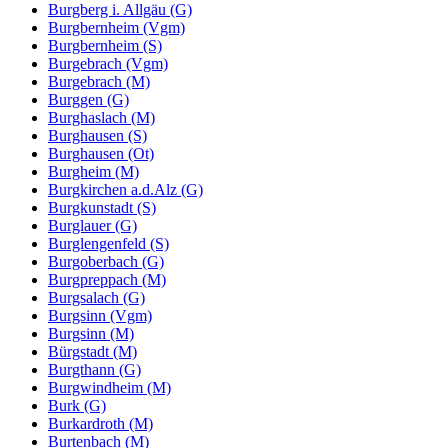
Burgberg i. Allgäu (G)
Burgbernheim (Vgm)
Burgbernheim (S)
Burgebrach (Vgm)
Burgebrach (M)
Burggen (G)
Burghaslach (M)
Burghausen (S)
Burghausen (Ot)
Burgheim (M)
Burgkirchen a.d.Alz (G)
Burgkunstadt (S)
Burglauer (G)
Burglengenfeld (S)
Burgoberbach (G)
Burgpreppach (M)
Burgsalach (G)
Burgsinn (Vgm)
Burgsinn (M)
Bürgstadt (M)
Burgthann (G)
Burgwindheim (M)
Burk (G)
Burkardroth (M)
Burtenbach (M)