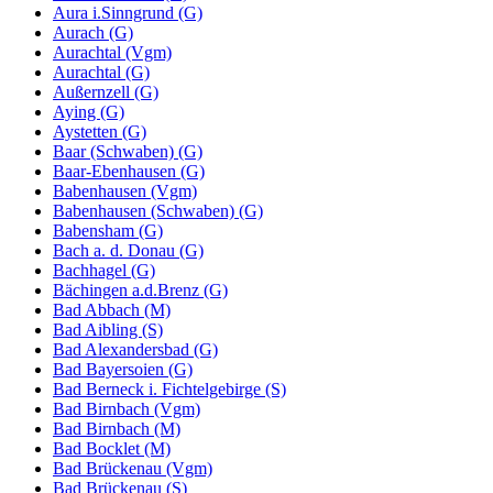
Aura i.Sinngrund (G)
Aurach (G)
Aurachtal (Vgm)
Aurachtal (G)
Außernzell (G)
Aying (G)
Aystetten (G)
Baar (Schwaben) (G)
Baar-Ebenhausen (G)
Babenhausen (Vgm)
Babenhausen (Schwaben) (G)
Babensham (G)
Bach a. d. Donau (G)
Bachhagel (G)
Bächingen a.d.Brenz (G)
Bad Abbach (M)
Bad Aibling (S)
Bad Alexandersbad (G)
Bad Bayersoien (G)
Bad Berneck i. Fichtelgebirge (S)
Bad Birnbach (Vgm)
Bad Birnbach (M)
Bad Bocklet (M)
Bad Brückenau (Vgm)
Bad Brückenau (S)