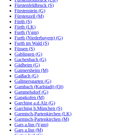
Fürstenfeldbruck (S)
Fürstenstein (G)
Fürstenzell (M)
Fürth (S)
Fürth (LK)
Furth (Vgm)
Furth (Niederbayern) (G)
Furth im Wald (S)
Füssen (S)
Gablingen (G)
Gachenbach (G)
Gädheim (G)
Gaimersheim (M)
Gaißach (G)
Gallmersgarten (G)
Gambach (Karlstadt) (Ot)
Gammelsdorf (G)
Gangkofen (M)
Garching a.d.Alz (G)
Garching b.München (S)
Garmisch-Partenkirchen (LK)
Garmisch-Partenkirchen (M)
Gars a.Inn (Vgm)
Gars a.Inn (M)