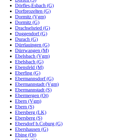
Dörfles-Esbach (G)
Dorfprozelten (G)
Dormitz (Vgm)
Dormitz (G)
Drachselsried (G)
Duggendorf (G)
Durach (G)
Dürrlauingen (G)
Dürrwangen (M)
Ebelsbach (Vgm)
Ebelsbach (G)
Ebensfeld (M)
Eberfing (G)
Ebermannsdorf (G)
Ebermannstadt (Vgm)
Ebermannstadt (S)
Ebermergen (Ot)
Ebern (Vgm)
Ebern (S)
Ebersberg (LK)
Ebersberg (S)
Ebersdorf b.Coburg (G)
Ebershausen (G)
Ebing (Ot)