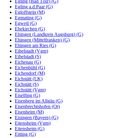
Egling (Bad Tölz) (G)
Egling a.d.Paar (G)
Egloffstein (M)
Egmating (G)
Egweil (G)
Ehekirchen (G)
Ehingen (Landkreis Augsburg) (G)
Ehingen (Mittelfranken) (G)
Ehingen am Ries (G)
Eibelstadt (Vgm)
Eibelstadt (S)
Eichenau (G)
Eichenbühl (G)
Eichendorf (M)
Eichstätt (LK)
Eichstätt (S)
Eichstätt (Vgm)
Eiselfing (G)
Eisenberg im Allgäu (G)
Eisenbrechtshofen (Ot)
Eisenheim (M)
Eisingen (Bayern) (G)
Eitensheim (Vgm)
Eitensheim (G)
Eitting (G)