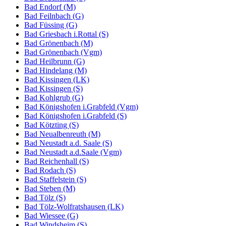
Bad Endorf (M)
Bad Feilnbach (G)
Bad Füssing (G)
Bad Griesbach i.Rottal (S)
Bad Grönenbach (M)
Bad Grönenbach (Vgm)
Bad Heilbrunn (G)
Bad Hindelang (M)
Bad Kissingen (LK)
Bad Kissingen (S)
Bad Kohlgrub (G)
Bad Königshofen i.Grabfeld (Vgm)
Bad Königshofen i.Grabfeld (S)
Bad Kötzting (S)
Bad Neualbenreuth (M)
Bad Neustadt a.d. Saale (S)
Bad Neustadt a.d.Saale (Vgm)
Bad Reichenhall (S)
Bad Rodach (S)
Bad Staffelstein (S)
Bad Steben (M)
Bad Tölz (S)
Bad Tölz-Wolfratshausen (LK)
Bad Wiessee (G)
Bad Windsheim (S)