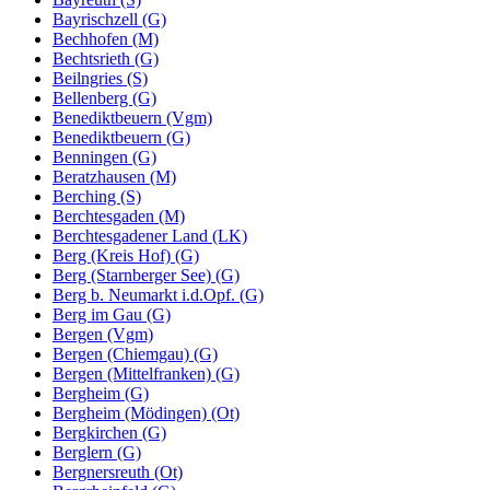
Bayrischzell (G)
Bechhofen (M)
Bechtsrieth (G)
Beilngries (S)
Bellenberg (G)
Benediktbeuern (Vgm)
Benediktbeuern (G)
Benningen (G)
Beratzhausen (M)
Berching (S)
Berchtesgaden (M)
Berchtesgadener Land (LK)
Berg (Kreis Hof) (G)
Berg (Starnberger See) (G)
Berg b. Neumarkt i.d.Opf. (G)
Berg im Gau (G)
Bergen (Vgm)
Bergen (Chiemgau) (G)
Bergen (Mittelfranken) (G)
Bergheim (G)
Bergheim (Mödingen) (Ot)
Bergkirchen (G)
Berglern (G)
Bergnersreuth (Ot)