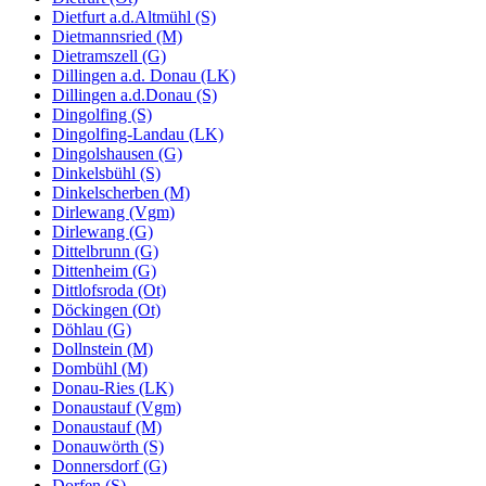
Dietfurt a.d.Altmühl (S)
Dietmannsried (M)
Dietramszell (G)
Dillingen a.d. Donau (LK)
Dillingen a.d.Donau (S)
Dingolfing (S)
Dingolfing-Landau (LK)
Dingolshausen (G)
Dinkelsbühl (S)
Dinkelscherben (M)
Dirlewang (Vgm)
Dirlewang (G)
Dittelbrunn (G)
Dittenheim (G)
Dittlofsroda (Ot)
Döckingen (Ot)
Döhlau (G)
Dollnstein (M)
Dombühl (M)
Donau-Ries (LK)
Donaustauf (Vgm)
Donaustauf (M)
Donauwörth (S)
Donnersdorf (G)
Dorfen (S)