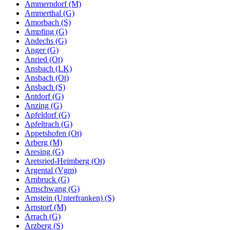
Ammerndorf (M)
Ammerthal (G)
Amorbach (S)
Ampfing (G)
Andechs (G)
Anger (G)
Anried (Ot)
Ansbach (LK)
Ansbach (Ot)
Ansbach (S)
Antdorf (G)
Anzing (G)
Apfeldorf (G)
Apfeltrach (G)
Appetshofen (Ot)
Arberg (M)
Aresing (G)
Aretsried-Heimberg (Ot)
Argental (Vgm)
Arnbruck (G)
Arnschwang (G)
Arnstein (Unterfranken) (S)
Arnstorf (M)
Arrach (G)
Arzberg (S)