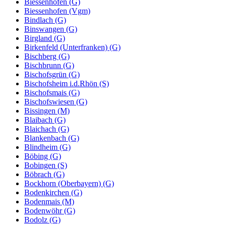
Biessenhofen (G)
Biessenhofen (Vgm)
Bindlach (G)
Binswangen (G)
Birgland (G)
Birkenfeld (Unterfranken) (G)
Bischberg (G)
Bischbrunn (G)
Bischofsgrün (G)
Bischofsheim i.d.Rhön (S)
Bischofsmais (G)
Bischofswiesen (G)
Bissingen (M)
Blaibach (G)
Blaichach (G)
Blankenbach (G)
Blindheim (G)
Böbing (G)
Bobingen (S)
Böbrach (G)
Bockhorn (Oberbayern) (G)
Bodenkirchen (G)
Bodenmais (M)
Bodenwöhr (G)
Bodolz (G)