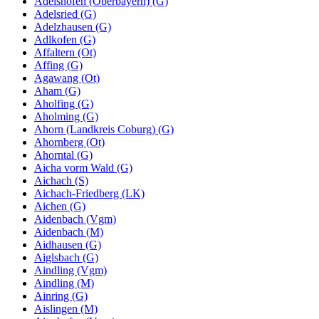
Adelshofen (Oberbayern) (G)
Adelsried (G)
Adelzhausen (G)
Adlkofen (G)
Affaltern (Ot)
Affing (G)
Agawang (Ot)
Aham (G)
Aholfing (G)
Aholming (G)
Ahorn (Landkreis Coburg) (G)
Ahornberg (Ot)
Ahorntal (G)
Aicha vorm Wald (G)
Aichach (S)
Aichach-Friedberg (LK)
Aichen (G)
Aidenbach (Vgm)
Aidenbach (M)
Aidhausen (G)
Aiglsbach (G)
Aindling (Vgm)
Aindling (M)
Ainring (G)
Aislingen (M)