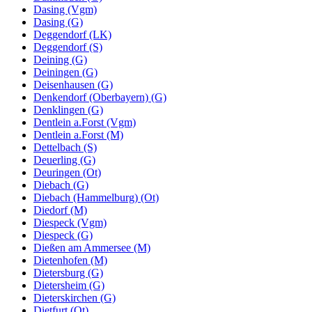
Dasing (Vgm)
Dasing (G)
Deggendorf (LK)
Deggendorf (S)
Deining (G)
Deiningen (G)
Deisenhausen (G)
Denkendorf (Oberbayern) (G)
Denklingen (G)
Dentlein a.Forst (Vgm)
Dentlein a.Forst (M)
Dettelbach (S)
Deuerling (G)
Deuringen (Ot)
Diebach (G)
Diebach (Hammelburg) (Ot)
Diedorf (M)
Diespeck (Vgm)
Diespeck (G)
Dießen am Ammersee (M)
Dietenhofen (M)
Dietersburg (G)
Dietersheim (G)
Dieterskirchen (G)
Dietfurt (Ot)