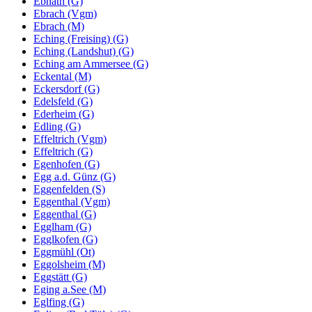
Ebnath (G)
Ebrach (Vgm)
Ebrach (M)
Eching (Freising) (G)
Eching (Landshut) (G)
Eching am Ammersee (G)
Eckental (M)
Eckersdorf (G)
Edelsfeld (G)
Ederheim (G)
Edling (G)
Effeltrich (Vgm)
Effeltrich (G)
Egenhofen (G)
Egg a.d. Günz (G)
Eggenfelden (S)
Eggenthal (Vgm)
Eggenthal (G)
Egglham (G)
Egglkofen (G)
Eggmühl (Ot)
Eggolsheim (M)
Eggstätt (G)
Eging a.See (M)
Eglfing (G)