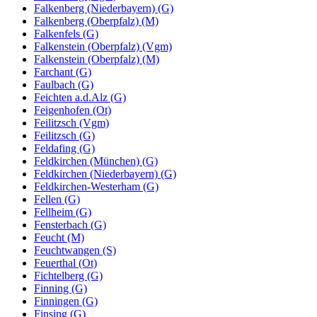
Falkenberg (Niederbayern) (G)
Falkenberg (Oberpfalz) (M)
Falkenfels (G)
Falkenstein (Oberpfalz) (Vgm)
Falkenstein (Oberpfalz) (M)
Farchant (G)
Faulbach (G)
Feichten a.d.Alz (G)
Feigenhofen (Ot)
Feilitzsch (Vgm)
Feilitzsch (G)
Feldafing (G)
Feldkirchen (München) (G)
Feldkirchen (Niederbayern) (G)
Feldkirchen-Westerham (G)
Fellen (G)
Fellheim (G)
Fensterbach (G)
Feucht (M)
Feuchtwangen (S)
Feuerthal (Ot)
Fichtelberg (G)
Finning (G)
Finningen (G)
Finsing (G)