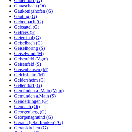
Gattendorf (G)
Gauaschach (Ot)
Gaukönigshofen (G)
Gauting (G)
Gebenbach (G)
Gebsattel (G)
Gefrees (S)
Geiersthal (G)
Geiselbach (G)
Geiselhöring (S)
Geiselwind (M)
Geisenfeld (Vgm)
Geisenfeld (S)
Geisenhausen (M)
Gelchsheim (M)
Geldersheim (G)
Geltendorf (G)
Gemünden a. Main (Vgm)
Gemünden a.Main (S)
Genderkingen (G)
Gennach (Ot)
Georgenberg (G)
Georgensgmünd (G)
Gerach (Oberfranken) (G)
Geratskirchen (G)