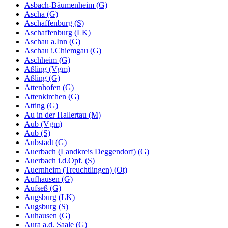
Asbach-Bäumenheim (G)
Ascha (G)
Aschaffenburg (S)
Aschaffenburg (LK)
Aschau a.Inn (G)
Aschau i.Chiemgau (G)
Aschheim (G)
Aßling (Vgm)
Aßling (G)
Attenhofen (G)
Attenkirchen (G)
Atting (G)
Au in der Hallertau (M)
Aub (Vgm)
Aub (S)
Aubstadt (G)
Auerbach (Landkreis Deggendorf) (G)
Auerbach i.d.Opf. (S)
Auernheim (Treuchtlingen) (Ot)
Aufhausen (G)
Aufseß (G)
Augsburg (LK)
Augsburg (S)
Auhausen (G)
Aura a.d. Saale (G)