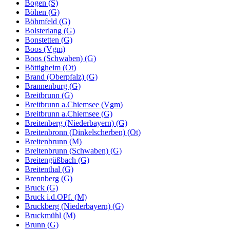
Bogen (S)
Böhen (G)
Böhmfeld (G)
Bolsterlang (G)
Bonstetten (G)
Boos (Vgm)
Boos (Schwaben) (G)
Böttigheim (Ot)
Brand (Oberpfalz) (G)
Brannenburg (G)
Breitbrunn (G)
Breitbrunn a.Chiemsee (Vgm)
Breitbrunn a.Chiemsee (G)
Breitenberg (Niederbayern) (G)
Breitenbronn (Dinkelscherben) (Ot)
Breitenbrunn (M)
Breitenbrunn (Schwaben) (G)
Breitengüßbach (G)
Breitenthal (G)
Brennberg (G)
Bruck (G)
Bruck i.d.OPf. (M)
Bruckberg (Niederbayern) (G)
Bruckmühl (M)
Brunn (G)