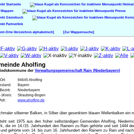
Startseite
Heimat
Wappen
Presse
Gästebuch
Konta
Partnerlink
t-Orte-Verzeichnis alphabetisch]
[Zur Wappensuche]
meinde Aholfing
liedskommune der
Verwaltungsgemeinschaft Rain (Niederbayern)
Ort:
94645 Aholfing
esland:
Bayern
Bezirk:
Niederbayern
-)Kreis:
Straubing-Bogen
dr.:
www.aholfing.de
schmaler silberner Balken, in Silber über gesenktem blauen Wellenbalken ein 
teht seit 1975 aus den früher selbständigen Gemeinden Aholfing, Niederm
rk, die im 14./15. Jahrhundert den Rainern zu Rain gehörte und seit 1444 d
und gehörte vom 14. bis zum 16. Jahrhundert den Rainern zu Rain und nach 