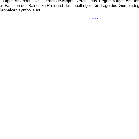
sburger Bischofs. Das Gemeindewappen vereint das Regensburger Bistums
r Familien der Rainer zu Rain und der Leublfinger. Die Lage des Gemeinde
lenbalken symbolisiert.
zurück