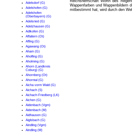
Reichsherrschaft Wörth des Regen
Adelsdorf (G)
Wappenfarben und Wappenbildern de
Adelshofen (G)
mitbestimmt hat, wird durch den Wel
Adelshofen
(Oberbayern) (G)
Adelsried (G)
Adelzhausen (G)
Adlkofen (G)
Affaltern (Ot)
Affing (G)
Agawang (Ot)
Aham (G)
Aholfing (G)
Aholming (G)
Ahorn (Landkreis
Coburg) (G)
Ahornberg (Ot)
Ahorntal (G)
Aicha vorm Wald (G)
Aichach (S)
Aichach-Friedberg (LK)
Aichen (G)
Aidenbach (Vgm)
Aidenbach (M)
Aidhausen (G)
Aiglsbach (G)
Aindling (Vgm)
Aindling (M)