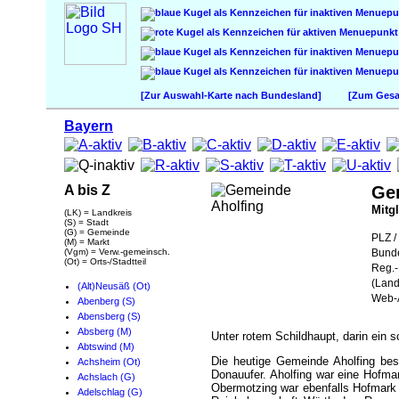
[Zur Auswahl-Karte nach Bundesland]
[Zum Gesam
Bayern
A bis Z
Ge
Mitg
(LK) = Landkreis
(S) = Stadt
(G) = Gemeinde
PLZ / 
(M) = Markt
(Vgm) = Verw.-gemeinsch.
Bund
(Ot) = Orts-/Stadtteil
Reg.-
(Land
(Alt)Neusäß (Ot)
Web-A
Abenberg (S)
Abensberg (S)
Absberg (M)
Unter rotem Schildhaupt, darin ein 
Abtswind (M)
Die heutige Gemeinde Aholfing bes
Achsheim (Ot)
Donauufer. Aholfing war eine Hofma
Achslach (G)
Obermotzing war ebenfalls Hofmark 
Adelschlag (G)