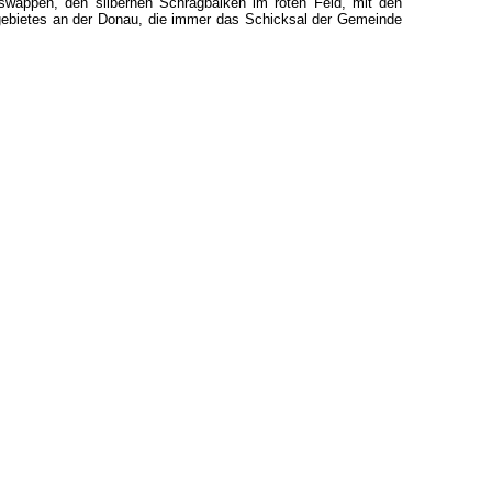
wappen, den silbernen Schrägbalken im roten Feld, mit den
gebietes an der Donau, die immer das Schicksal der Gemeinde