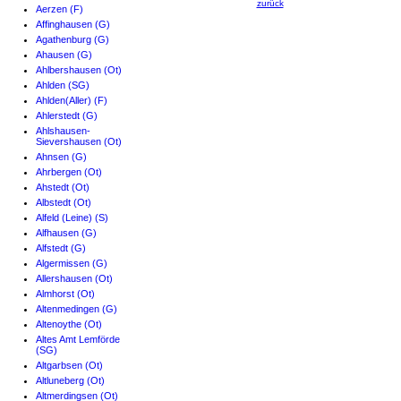
zurück
Aerzen (F)
Affinghausen (G)
Agathenburg (G)
Ahausen (G)
Ahlbershausen (Ot)
Ahlden (SG)
Ahlden(Aller) (F)
Ahlerstedt (G)
Ahlshausen-
Sievershausen (Ot)
Ahnsen (G)
Ahrbergen (Ot)
Ahstedt (Ot)
Albstedt (Ot)
Alfeld (Leine) (S)
Alfhausen (G)
Alfstedt (G)
Algermissen (G)
Allershausen (Ot)
Almhorst (Ot)
Altenmedingen (G)
Altenoythe (Ot)
Altes Amt Lemförde
(SG)
Altgarbsen (Ot)
Altluneberg (Ot)
Altmerdingsen (Ot)