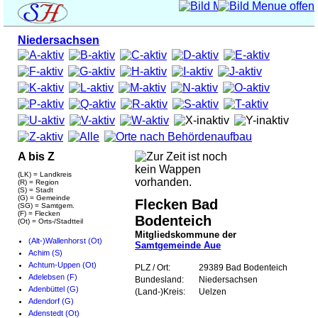
Niedersachsen
A bis Z
(LK) = Landkreis
(R) = Region
(S) = Stadt
(G) = Gemeinde
Flecken Bad
(SG) = Samtgem.
(F) = Flecken
Bodenteich
(Ot) = Orts-/Stadtteil
Mitgliedskommune der
(Alt-)Wallenhorst (Ot)
Samtgemeinde Aue
Achim (S)
Achtum-Uppen (Ot)
PLZ / Ort:
29389 Bad Bodenteich
Adelebsen (F)
Bundesland:
Niedersachsen
Adenbüttel (G)
(Land-)Kreis:
Uelzen
Adendorf (G)
Adenstedt (Ot)