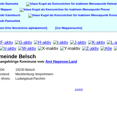
Startseite
Heimat
Wappen
Presse
Gästebuch
Konta
Partnerlink
t-Orte-Verzeichnis alphabetisch]
[Zur Wappensuche]
meinde Belsch
sangehörige Kommune vom
Amt Hagenow-Land
Ort:
19230 Belsch
esland:
Mecklenburg-Vorpommern
-)Kreis:
Ludwigslust-Parchim
zurück