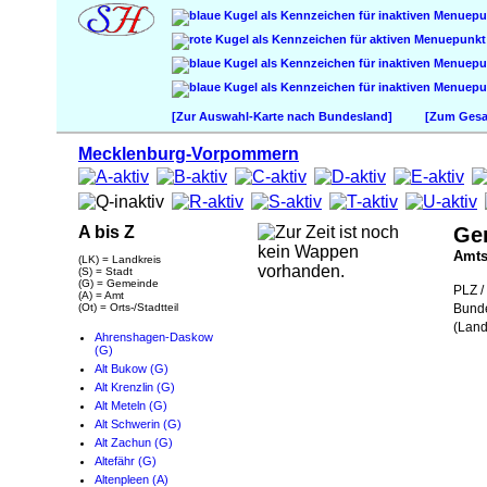
[Zur Auswahl-Karte nach Bundesland]
[Zum Gesam
Mecklenburg-Vorpommern
A bis Z
Ge
Amt
(LK) = Landkreis
(S) = Stadt
(G) = Gemeinde
PLZ / 
(A) = Amt
(Ot) = Orts-/Stadtteil
Bund
(Land
Ahrenshagen-Daskow
(G)
Alt Bukow (G)
Alt Krenzlin (G)
Alt Meteln (G)
Alt Schwerin (G)
Alt Zachun (G)
Altefähr (G)
Altenpleen (A)