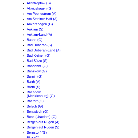
Altentreptow (S)
Altwigshagen (G)
Am Peenestrom (A)
Am Stettiner Haff (A)
Ankershagen (G)
Anklam (S)
Anklam-Land (A)
Baabe (G)
Bad Doberan (S)
Bad Doberan-Land (A)
Bad Kleinen (G)
Bad Sülze (S)
Bandenitz (G)
Banzkow (G)
Barnin (G)
Barth (A)
Barth (S)
Basedow
(Mecklenburg) (G)
Bastorf (G)
Belsch (G)
Bentwisch (G)
Benz (Usedom) (G)
Bergen auf Rügen (A)
Bergen auf Rügen (S)
Bernstorf (G)
Binz (G)