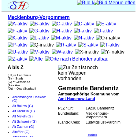
Mecklenburg-Vorpommern
A bis Z
(LK) = Landkreis
(S) = Stadt
(G) = Gemeinde
(A) = Amt
Gemeinde Bandenitz
(Ot) = Orts-/Stadtteil
Amtsangehörige Kommune vom
Ahrenshagen-Daskow
Amt Hagenow-Land
(G)
Alt Bukow (G)
PLZ / Ort:
19230 Bandenitz
Alt Krenzlin (G)
Bundesland:
Mecklenburg-
Alt Meteln (G)
Vorpommern
Alt Schwerin (G)
(Land-)Kreis:
Ludwigslust-Parchim
Alt Zachun (G)
Altefähr (G)
zurück