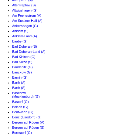
Altenpleen (A)
Altentreptow (S)
Altwigshagen (G)
Am Peenestrom (A)
Am Stettiner Haff (A)
Ankershagen (G)
Anklam (S)
Anklam-Land (A)
Baabe (G)
Bad Doberan (S)
Bad Doberan-Land (A)
Bad Kleinen (G)
Bad Sülze (S)
Bandenitz (G)
Banzkow (G)
Barnin (G)
Barth (A)
Barth (S)
Basedow
(Mecklenburg) (G)
Bastorf (G)
Belsch (G)
Bentwisch (G)
Benz (Usedom) (G)
Bergen auf Rügen (A)
Bergen auf Rügen (S)
Bernstorf (G)