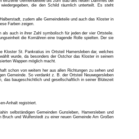
aren einzelne Gemeindeteile bis zum Bau des neuen Dammes bei
wiedergegeben, die den Schild räumlich unterteilt. Es steht
 Halberstadt, zudem alle Gemeindeteile und auch das Kloster in
iese Farben zeigen.
s auch in ihrer Zahl symbolisch für jeden der vier Ortsteile.
gseinheit die Kornähren eine tragende Rolle spielten. Der sie
ge Kloster St. Pankratius im Ortsteil Hamersleben dar, welches
ewählt wurde, da besonders der Ostchor das Kloster in seinem
isierten Wappen möglich macht.
chaft schon von weitem her aus allen Richtungen zu sehen und
tigen Gemeinde. So verdankt z. B. der Ortsteil Neuwegersleben
as baugeschichtlich und gesellschaftlich in seiner Blütezeit
-Anhalt registriert.
dahin selbständigen Gemeinden Gunsleben, Hamersleben und
n Bruch und Wulferstedt zu einer neuen Gemeinde Am Großen