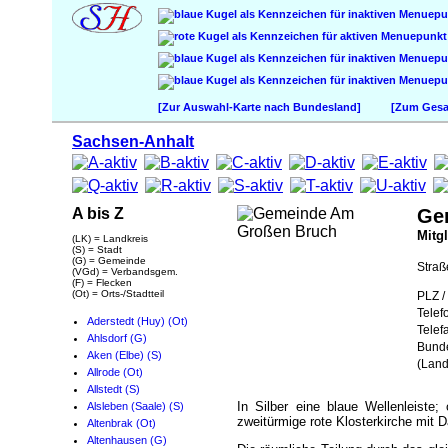
[Zur Auswahl-Karte nach Bundesland]
[Zum Gesam
Sachsen-Anhalt
A bis Z
Ge
Mitg
(LK) = Landkreis
(S) = Stadt
(G) = Gemeinde
Straß
(VGd) = Verbandsgem.
(F) = Flecken
(Ot) = Orts-/Stadtteil
PLZ / 
Telef
Aderstedt (Huy) (Ot)
Telef
Ahlsdorf (G)
Bund
Aken (Elbe) (S)
(Land
Allrode (Ot)
Allstedt (S)
In Silber eine blaue Wellenleist
Alsleben (Saale) (S)
zweitürmige rote Klosterkirche mit 
Altenbrak (Ot)
Altenhausen (G)