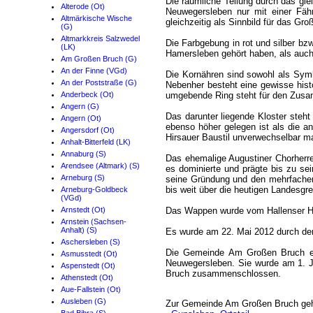
Die räumliche Teilung durch das gl
Alterode (Ot)
Neuwegersleben nur mit einer Fähr
Altmärkische Wische
gleichzeitig als Sinnbild für das G
(G)
Altmarkkreis Salzwedel
Die Farbgebung in rot und silber bz
(LK)
Hamersleben gehört haben, als auch
Am Großen Bruch (G)
An der Finne (VGd)
Die Kornähren sind sowohl als Symb
An der Poststraße (G)
Nebenher besteht eine gewisse hist
Anderbeck (Ot)
umgebende Ring steht für den Zusa
Angern (G)
Das darunter liegende Kloster steht
Angern (Ot)
ebenso höher gelegen ist als die a
Angersdorf (Ot)
Hirsauer Baustil unverwechselbar m
Anhalt-Bitterfeld (LK)
Annaburg (S)
Das ehemalige Augustiner Chorherre
Arendsee (Altmark) (S)
es dominierte und prägte bis zu se
Arneburg (S)
seine Gründung und den mehrfachen 
bis weit über die heutigen Landesgr
Arneburg-Goldbeck
(VGd)
Arnstedt (Ot)
Das Wappen wurde vom Hallenser His
Arnstein (Sachsen-
Anhalt) (S)
Es wurde am 22. Mai 2012 durch den
Aschersleben (S)
Die Gemeinde Am Großen Bruch en
Asmusstedt (Ot)
Neuwegersleben. Sie wurde am 1. 
Aspenstedt (Ot)
Bruch zusammenschlossen.
Athenstedt (Ot)
Aue-Fallstein (Ot)
Ausleben (G)
Zur Gemeinde Am Großen Bruch gehö