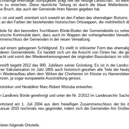
eichnamige ehemalige Sumpfgebiet prägt hier die heutige Landschaft. So w
e zu erreichen. Diese räumliche Teilung ist durch die blaue Wellenleiste 
roße Bruch, das auch der Gemeinde ihren Namen gegeben hat.
w. rot und weiß orientiert sich sowohl an den Farben des ehemaligen Bistums
 an den Farben der bestehenden historischen Ortswappen, die mehrheitlich d
ole für den besonders fruchtbaren Börde-Boden der Gemeindeteile zu sehen al
orische Kontinuität darin, dass auch im Wappen der vorhergehenden Verwaltun
mmenschluss der Gemeinden in der neuen Verwaltung.
 auf einem gebogenen Schildgrund. Es stellt in stilisierter Form das ehemali
nderen Gemeindeteile. Es handelt sich um die Ansicht von Osten her, die g
acht und somit den Wiedererkennungswert der originalen Bausubstanz im stil
nstift begeht 2012 das 900. Jubiläum seiner Gründung. Es ist in der Lands
iner Säkularisation im Jahr 1805 auch historisch gesehen alle Teile der heu
Wiederaufbau allein dem Wirken der Chorherren im Kloster zu Hamersleben, d
enzen, ja sogar europaweite Ausstrahlung genoss.
toriker und Heraldiker Marc-Robert Wistuba entworfen.
 Landkreis Börde genehmigt und unter der Nr. 2/2012 im Landesarchiv Sachsen
tstand am 1. Juli 2004 aus dem freiwilligen Zusammenschluss der bis 
Januar 2010 nochmals neu gegründet, indem sich die Gemeinden Am Große
ren folgende Ortsteile.