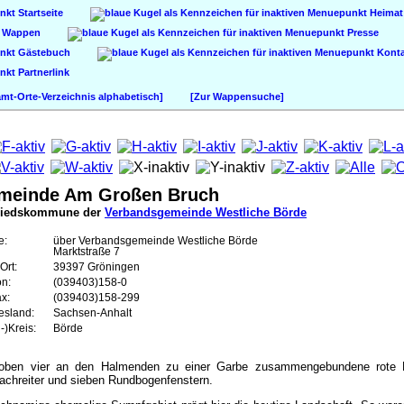
Startseite
Heimat
Wappen
Presse
Gästebuch
Konta
Partnerlink
t-Orte-Verzeichnis alphabetisch]
[Zur Wappensuche]
meinde Am Großen Bruch
liedskommune der
Verbandsgemeinde Westliche Börde
e:
über Verbandsgemeinde Westliche Börde
Marktstraße 7
Ort:
39397 Gröningen
on:
(039403)158-0
ax:
(039403)158-299
esland:
Sachsen-Anhalt
-)Kreis:
Börde
e; oben vier an den Halmenden zu einer Garbe zusammengebundene rote 
Dachreiter und sieben Rundbogenfenstern.