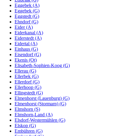
Eggebek (A)
Eggebek (G)
Eggstedt (G)
Ehndorf (G)
Eider (A)
Eiderkanal (A)
Eiderstedt (A)
Eidertal (A)
Einhaus (G)
Eisendorf (G)
Ekenis (Ot)
Elisabeth-Sophien-Koog (G)
Ellerau (G)
Ellerbek (G)
Ellerdorf (G)
Ellerhoop (G)
Ellingstedt (G)
Elmenhorst (Lauenburg) (G)
Elmenhorst (Stormarn) (G)
Elmshorn (S)
Elmshorn-Land (A)
Elsdorf-Westermühlen (G)
Elskop (G)
Embühren (G)