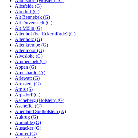
Albersdorf (Holstein) (G)
Albsfelde (G)
Almdorf (G)
Alt Bennebek (G)
Alt Duvenstedt (G)
Alt-Mölln (G)
Altenhof (bei Eckernförde) (G)
Altenholz (G)
Altenkrempe (G)
Altenmoor (G)
Alveslohe (G)
Ammersbek (G)
Appen (G)
Arensharde (A)
Arlewatt (G)
Armstedt (G)
Arnis (S)
Arpsdorf (G)
Ascheberg (Holstein) (G)
Ascheffel (G)
Auenland Südholstein (A)
Aukrug (G)
Aumühle (G)
Ausacker (G)
Auufer (G)