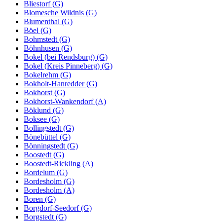
Bliestorf (G)
Blomesche Wildnis (G)
Blumenthal (G)
Böel (G)
Bohmstedt (G)
Böhnhusen (G)
Bokel (bei Rendsburg) (G)
Bokel (Kreis Pinneberg) (G)
Bokelrehm (G)
Bokholt-Hanredder (G)
Bokhorst (G)
Bokhorst-Wankendorf (A)
Böklund (G)
Boksee (G)
Bollingstedt (G)
Bönebüttel (G)
Bönningstedt (G)
Boostedt (G)
Boostedt-Rickling (A)
Bordelum (G)
Bordesholm (G)
Bordesholm (A)
Boren (G)
Borgdorf-Seedorf (G)
Borgstedt (G)