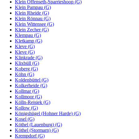
Klein Offenseth-Sparrieshoop (G)
Klein Pampau (G)
Klein Rheide (G)
Klein Rönnau (G)
Klein Wittensee (G)
Klein Zecher (G)
Klempau (G)
Kletkamp (G)
Kleve (G)
Kleve (G)
Klinkrade (G)
Klixbüll (G)
Koberg (G)
Köhn (G)
Koldenbüttel (G)
Kolkerheide (G)
Kollmar (G)
Kollmoor (G)
Kölln-Reisiek (G)
Kollow (G)
Königshügel (Hohner Harde) (G)
Kosel (G)
Köthel (Lauenburg) (G)
Köthel (Stormarn) (G)
Krempdorf (G)