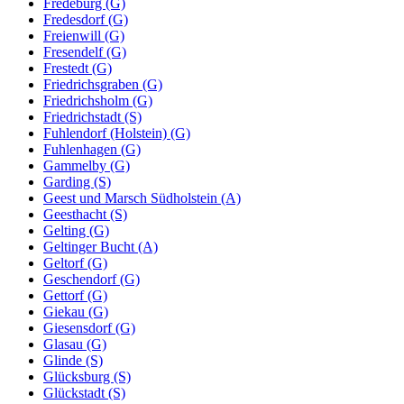
Fredeburg (G)
Fredesdorf (G)
Freienwill (G)
Fresendelf (G)
Frestedt (G)
Friedrichsgraben (G)
Friedrichsholm (G)
Friedrichstadt (S)
Fuhlendorf (Holstein) (G)
Fuhlenhagen (G)
Gammelby (G)
Garding (S)
Geest und Marsch Südholstein (A)
Geesthacht (S)
Gelting (G)
Geltinger Bucht (A)
Geltorf (G)
Geschendorf (G)
Gettorf (G)
Giekau (G)
Giesensdorf (G)
Glasau (G)
Glinde (S)
Glücksburg (S)
Glückstadt (S)