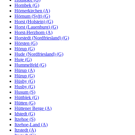
Hornbek (G)
Hörnerkirchen (A)
Hörnum (Sylt) (G)
Horst (Holstein) (G)
Horst (Lauenburg) (G)
Horst-Herzhorn (A)
Horstedt (Nordfriesland) (G)
Hörsten (G)
Hörup (G)
Hude (Nordfriesland) (G)
Huje (G)
Hummelfeld (G)
Hürup (A)
Hürup (G)
Hüsby (G)
Husby (G)
Husum (S)
Hüttblek (G)
Hütten (G)
Hüttener Berge (A)
Idstedt (G)
Itzehoe (S)
Itzehoe-Land (A)
Itzstedt (A)