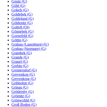
Gnutz (G)
Göhl (G)
Gokels (G)
Goldebek (G)
Goldelund (G)
Göldenitz (G)
Goltoft (Ot)
Gönnebek (G)
Goosefeld (G)
Göttin (G)
Grabau (Lauenburg) (G)
Grabau (Stormarn) (G)
Grambek (G)
Grande (G)
Grauel (G)
Grebin (G)
Gremersdorf (G)
Grevenkop (G)
Grevenkrug (G)
Gribbohm (G)
Grinau (G)
Grödersby (G)
Grömitz (G)
Grönwohld (G)
Groß Boden (G)