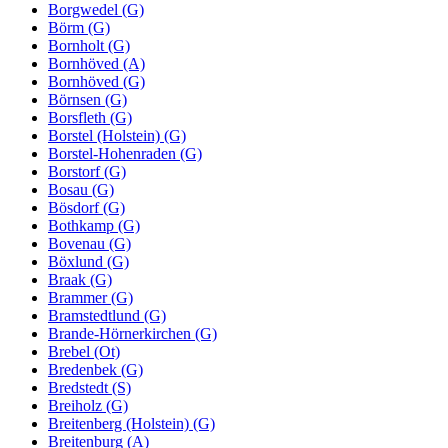
Borgwedel (G)
Börm (G)
Bornholt (G)
Bornhöved (A)
Bornhöved (G)
Börnsen (G)
Borsfleth (G)
Borstel (Holstein) (G)
Borstel-Hohenraden (G)
Borstorf (G)
Bosau (G)
Bösdorf (G)
Bothkamp (G)
Bovenau (G)
Böxlund (G)
Braak (G)
Brammer (G)
Bramstedtlund (G)
Brande-Hörnerkirchen (G)
Brebel (Ot)
Bredenbek (G)
Bredstedt (S)
Breiholz (G)
Breitenberg (Holstein) (G)
Breitenburg (A)