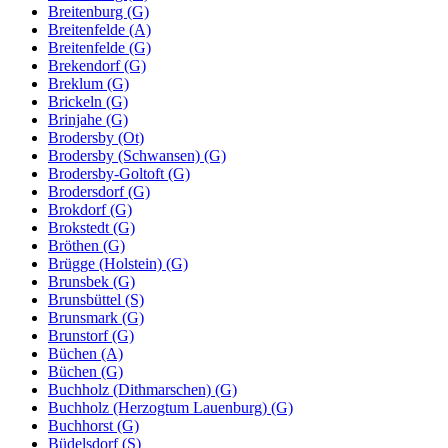
Breitenburg (G)
Breitenfelde (A)
Breitenfelde (G)
Brekendorf (G)
Breklum (G)
Brickeln (G)
Brinjahe (G)
Brodersby (Ot)
Brodersby (Schwansen) (G)
Brodersby-Goltoft (G)
Brodersdorf (G)
Brokdorf (G)
Brokstedt (G)
Bröthen (G)
Brügge (Holstein) (G)
Brunsbek (G)
Brunsbüttel (S)
Brunsmark (G)
Brunstorf (G)
Büchen (A)
Büchen (G)
Buchholz (Dithmarschen) (G)
Buchholz (Herzogtum Lauenburg) (G)
Buchhorst (G)
Büdelsdorf (S)