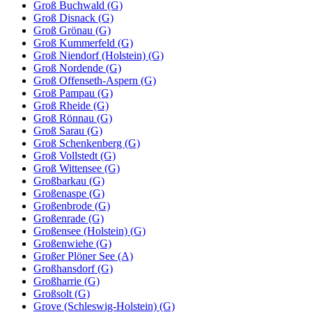
Groß Buchwald (G)
Groß Disnack (G)
Groß Grönau (G)
Groß Kummerfeld (G)
Groß Niendorf (Holstein) (G)
Groß Nordende (G)
Groß Offenseth-Aspern (G)
Groß Pampau (G)
Groß Rheide (G)
Groß Rönnau (G)
Groß Sarau (G)
Groß Schenkenberg (G)
Groß Vollstedt (G)
Groß Wittensee (G)
Großbarkau (G)
Großenaspe (G)
Großenbrode (G)
Großenrade (G)
Großensee (Holstein) (G)
Großenwiehe (G)
Großer Plöner See (A)
Großhansdorf (G)
Großharrie (G)
Großsolt (G)
Grove (Schleswig-Holstein) (G)