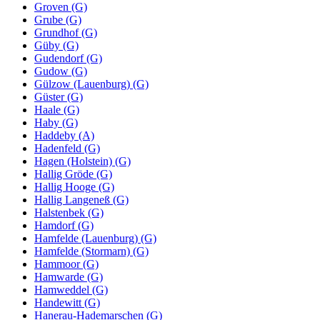
Groven (G)
Grube (G)
Grundhof (G)
Güby (G)
Gudendorf (G)
Gudow (G)
Gülzow (Lauenburg) (G)
Güster (G)
Haale (G)
Haby (G)
Haddeby (A)
Hadenfeld (G)
Hagen (Holstein) (G)
Hallig Gröde (G)
Hallig Hooge (G)
Hallig Langeneß (G)
Halstenbek (G)
Hamdorf (G)
Hamfelde (Lauenburg) (G)
Hamfelde (Stormarn) (G)
Hammoor (G)
Hamwarde (G)
Hamweddel (G)
Handewitt (G)
Hanerau-Hademarschen (G)