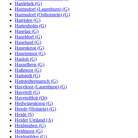
Hardebek (G)
Harmsdorf (Lauenburg) (G)
Harmsdorf (Ostholstein) (G)
Harrislee (G)
Hartenholm (G)
Haselau (G)
Haseldorf (G)
Haselund (G)
Hasenkrug (G)
Hasenmoor (G)
Hasloh (G)
Hasselberg (G)
Haßmoor (G)
Hattstedt (G)
Hattstedtermarsch (G)
Havekost (Lauenburg) (G)
Havetoft (G)
Havetoftloit (Ot)
Hedwigenkoog (G)
Heede (Holstein) (G)
Heide (S)
Heider Umland (A)
Heidgraben (G)
Heidmoor (G)
Heidmühlen (G)