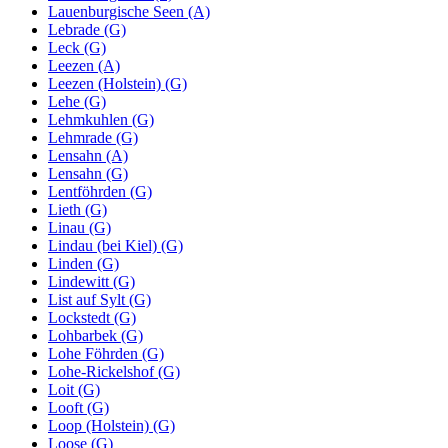
Lauenburgische Seen (A)
Lebrade (G)
Leck (G)
Leezen (A)
Leezen (Holstein) (G)
Lehe (G)
Lehmkuhlen (G)
Lehmrade (G)
Lensahn (A)
Lensahn (G)
Lentföhrden (G)
Lieth (G)
Linau (G)
Lindau (bei Kiel) (G)
Linden (G)
Lindewitt (G)
List auf Sylt (G)
Lockstedt (G)
Lohbarbek (G)
Lohe Föhrden (G)
Lohe-Rickelshof (G)
Loit (G)
Looft (G)
Loop (Holstein) (G)
Loose (G)