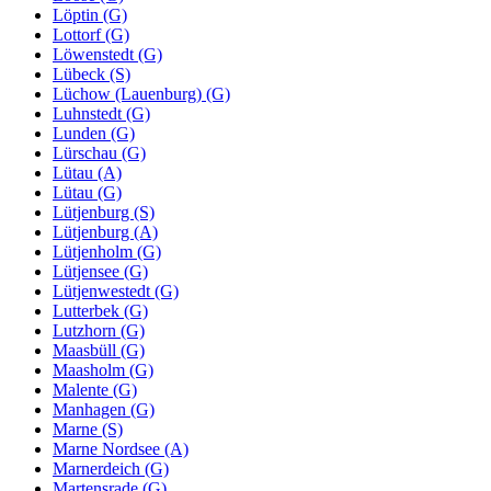
Löptin (G)
Lottorf (G)
Löwenstedt (G)
Lübeck (S)
Lüchow (Lauenburg) (G)
Luhnstedt (G)
Lunden (G)
Lürschau (G)
Lütau (A)
Lütau (G)
Lütjenburg (S)
Lütjenburg (A)
Lütjenholm (G)
Lütjensee (G)
Lütjenwestedt (G)
Lutterbek (G)
Lutzhorn (G)
Maasbüll (G)
Maasholm (G)
Malente (G)
Manhagen (G)
Marne (S)
Marne Nordsee (A)
Marnerdeich (G)
Martensrade (G)