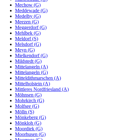
Mechow (G)
Meddewade (G)
Medelby (G)
Meezen (G)
Meggerdorf (G)
Mehlbek (G)
Meldorf (S)
Melsdorf (G)
Meyn (G)
Mielkendorf (G)
Mildstedt (G)
Mittelangeln (A)
Mittelangeln (G)
Mitteldithmarschen (A)
Mittelholstein (A)
Mittleres Nordfriesland (A)
Möhnsen (G)
Mohrkirch (G)
Molfsee (G)
Mölln (S)
Mönkeberg (G)
Mönkloh (G)
Moordiek (G)
Moorhusen (G)
Moorrege (G)