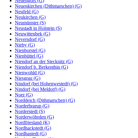
Neuengörs (G)
Neuenkirchen (Dithmarschen) (G)
Neufeld (G)
Neukirchen (G)
Neumünster (S)
Neustadt in Holstein (S)
Neuwittenbek (G)
Neversdorf (G)
Nieby (G)
Nienborstel (G)
Nienbüttel (G)
Niendorf an der Stecknitz (G)
Niendorf b. Berkenthin (G)
Nienwohld (G)
Niesgrau (G)
Nindorf (bei Hohenwestedt) (G)
Nindorf (bei Meldorf) (G)
Noer (G)
Norddeich (Dithmarschen) (G)
Norderbrarup (G)
Norderstedt (S)
Norderwöhrden (G)
Nordfriesland (K)
Nordhackstedt (G)
Nordhastedt (G)