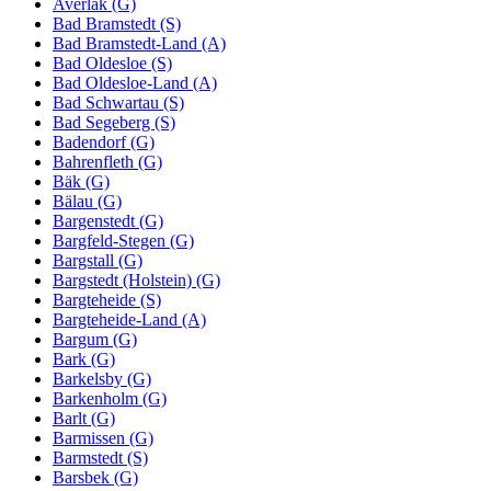
Averlak (G)
Bad Bramstedt (S)
Bad Bramstedt-Land (A)
Bad Oldesloe (S)
Bad Oldesloe-Land (A)
Bad Schwartau (S)
Bad Segeberg (S)
Badendorf (G)
Bahrenfleth (G)
Bäk (G)
Bälau (G)
Bargenstedt (G)
Bargfeld-Stegen (G)
Bargstall (G)
Bargstedt (Holstein) (G)
Bargteheide (S)
Bargteheide-Land (A)
Bargum (G)
Bark (G)
Barkelsby (G)
Barkenholm (G)
Barlt (G)
Barmissen (G)
Barmstedt (S)
Barsbek (G)