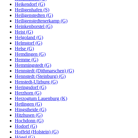
Heikendorf (G)
Heiligenhafen (S)
Heiligenstedten (G)
Heiligenstedtenerkamp (G)
Heinkenborstel (G)
Heist (G)
Helgoland (G)
Helmstorf (G)
Helse (G)
Hemdingen (G)
Hemme (G)
Hemmingstedt (G)
Hennstedt (Dithmarschen) (G)
Hennstedt (Steinburg) (G)
Henstedt-Ulzburg (G)
Heringsdorf (G)
Herzhorn (G)
Herzogtum Lauenburg (K)
Hetlingen (G)
Hingstheide (G)
Hitzhusen (G)
Hochdonn (G)
Hodorf (G)
Hoffeld (Holstein) (G)
Högel (G)