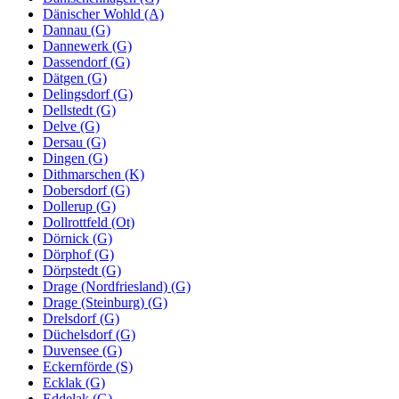
Dänischer Wohld (A)
Dannau (G)
Dannewerk (G)
Dassendorf (G)
Dätgen (G)
Delingsdorf (G)
Dellstedt (G)
Delve (G)
Dersau (G)
Dingen (G)
Dithmarschen (K)
Dobersdorf (G)
Dollerup (G)
Dollrottfeld (Ot)
Dörnick (G)
Dörphof (G)
Dörpstedt (G)
Drage (Nordfriesland) (G)
Drage (Steinburg) (G)
Drelsdorf (G)
Düchelsdorf (G)
Duvensee (G)
Eckernförde (S)
Ecklak (G)
Eddelak (G)