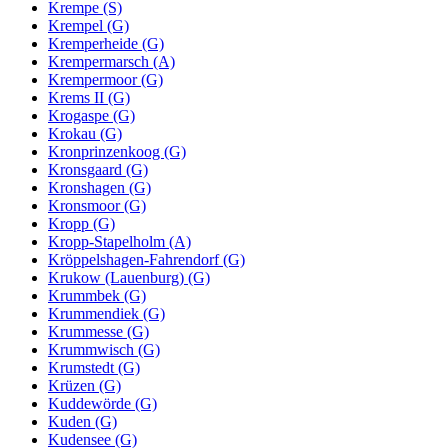
Krempe (S)
Krempel (G)
Kremperheide (G)
Krempermarsch (A)
Krempermoor (G)
Krems II (G)
Krogaspe (G)
Krokau (G)
Kronprinzenkoog (G)
Kronsgaard (G)
Kronshagen (G)
Kronsmoor (G)
Kropp (G)
Kropp-Stapelholm (A)
Kröppelshagen-Fahrendorf (G)
Krukow (Lauenburg) (G)
Krummbek (G)
Krummendiek (G)
Krummesse (G)
Krummwisch (G)
Krumstedt (G)
Krüzen (G)
Kuddewörde (G)
Kuden (G)
Kudensee (G)