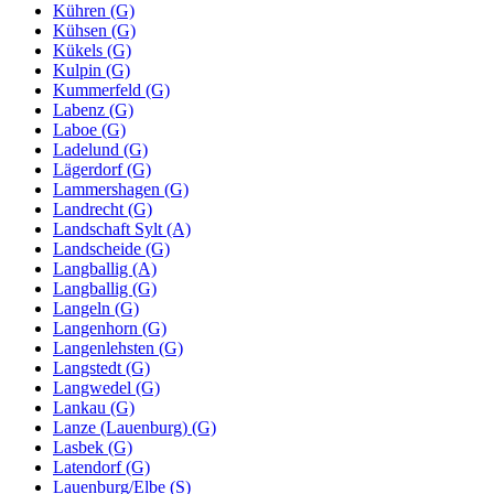
Kühren (G)
Kühsen (G)
Kükels (G)
Kulpin (G)
Kummerfeld (G)
Labenz (G)
Laboe (G)
Ladelund (G)
Lägerdorf (G)
Lammershagen (G)
Landrecht (G)
Landschaft Sylt (A)
Landscheide (G)
Langballig (A)
Langballig (G)
Langeln (G)
Langenhorn (G)
Langenlehsten (G)
Langstedt (G)
Langwedel (G)
Lankau (G)
Lanze (Lauenburg) (G)
Lasbek (G)
Latendorf (G)
Lauenburg/Elbe (S)