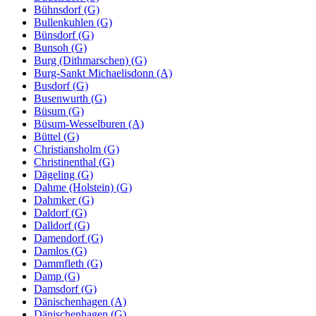
Bühnsdorf (G)
Bullenkuhlen (G)
Bünsdorf (G)
Bunsoh (G)
Burg (Dithmarschen) (G)
Burg-Sankt Michaelisdonn (A)
Busdorf (G)
Busenwurth (G)
Büsum (G)
Büsum-Wesselburen (A)
Büttel (G)
Christiansholm (G)
Christinenthal (G)
Dägeling (G)
Dahme (Holstein) (G)
Dahmker (G)
Daldorf (G)
Dalldorf (G)
Damendorf (G)
Damlos (G)
Dammfleth (G)
Damp (G)
Damsdorf (G)
Dänischenhagen (A)
Dänischenhagen (G)