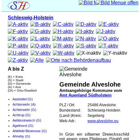
Schleswig-Holstein
A bis Z
(K) = Kreis
(S) = Stadt
Gemeinde Alveslohe
(G) = Gemeinde
(A) = Amt
Amtsangehörige Kommune vom
(Ot) = Orts-/Stadtteil
Amt Auenland Südholstein
Aasbüttel (G)
Achterwehr (A)
PLZ / Ort:
25486 Alveslohe
Achterwehr (G)
Bundesland:
Schleswig-Holstein
Achtrup (G)
(Land-)Kreis:
Segeberg
Aebtissinwisch (G)
Web-Adr.:
www.alveslohe.eu
Agethorst (G)
Ahlefeld-Bistensee (G)
In Grün ein silberner Dreiecksschild
Ahneby (G)
mit einem roten Pfeileisen (Strahl) mit