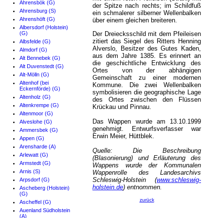
Ahrensbök (G)
der Spitze nach rechts; im Schildfuß
Ahrensburg (S)
ein schmalerer silberner Wellenbalken
Ahrenshöft (G)
über einem gleichen breiteren.
Albersdorf (Holstein)
(G)
Der Dreiecksschild mit dem Pfeileisen
zitiert das Siegel des Ritters Henning
Albsfelde (G)
Alverslo, Besitzer des Gutes Kaden,
Almdorf (G)
aus dem Jahre 1385. Es erinnert an
Alt Bennebek (G)
die geschichtliche Entwicklung des
Alt Duvenstedt (G)
Ortes von der abhängigen
Alt-Mölln (G)
Gemeinschaft zu einer modernen
Altenhof (bei
Kommune. Die zwei Wellenbalken
Eckernförde) (G)
symbolisieren die geographische Lage
Altenholz (G)
des Ortes zwischen den Flüssen
Altenkrempe (G)
Krückau und Pinnau.
Altenmoor (G)
Das Wappen wurde am 13.10.1999
Alveslohe (G)
genehmigt. Entwurfsverfasser war
Ammersbek (G)
Erwin Meier, Hüttblek.
Appen (G)
Arensharde (A)
Quelle: Die Beschreibung
Arlewatt (G)
(Blasonierung) und Erläuterung des
Armstedt (G)
Wappens wurde der Kommunalen
Arnis (S)
Wappenrolle des Landesarchivs
Schleswig-Holstein (
www.schleswig-
Arpsdorf (G)
holstein.de
) entnommen.
Ascheberg (Holstein)
(G)
zurück
Ascheffel (G)
Auenland Südholstein
(A)