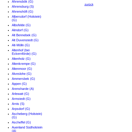
Ahrensbök (G)
zurück
Ahrensburg (S)
Ahrenshöft (G)
Albersdorf (Holstein)
(G)
Albsfelde (G)
Almdorf (G)
Alt Bennebek (G)
Alt Duvenstedt (G)
Alt-Mölln (G)
Altenhof (bei
Eckernförde) (G)
Altenholz (G)
Altenkrempe (G)
Altenmoor (G)
Alveslohe (G)
Ammersbek (G)
Appen (G)
Arensharde (A)
Arlewatt (G)
Armstedt (G)
Arnis (S)
Arpsdorf (G)
Ascheberg (Holstein)
(G)
Ascheffel (G)
Auenland Südholstein
(A)