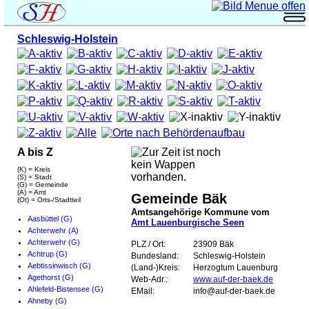
Schleswig-Holstein
A bis Z
(K) = Kreis
(S) = Stadt
(G) = Gemeinde
(A) = Amt
Gemeinde Bäk
(Ot) = Orts-/Stadtteil
Amtsangehörige Kommune vom
Aasbüttel (G)
Amt Lauenburgische Seen
Achterwehr (A)
Achterwehr (G)
PLZ / Ort:
23909 Bäk
Achtrup (G)
Bundesland:
Schleswig-Holstein
Aebtissinwisch (G)
(Land-)Kreis:
Herzogtum Lauenburg
Agethorst (G)
Web-Adr.:
www.auf-der-baek.de
Ahlefeld-Bistensee (G)
EMail:
info@auf-der-baek.de
Ahneby (G)