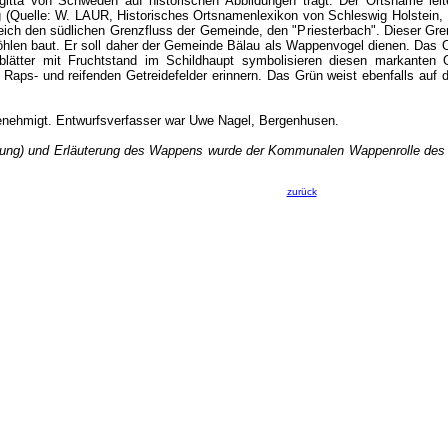
rgitta von Schweden auf historischen Abbildungen trägt. Der Ortsname leite
(Quelle: W. LAUR, Historisches Ortsnamenlexikon von Schleswig Holstein, 1
eich den südlichen Grenzfluss der Gemeinde, den "Priesterbach". Dieser Gren
hlen baut. Er soll daher der Gemeinde Bälau als Wappenvogel dienen. Das Or
nblätter mit Fruchtstand im Schildhaupt symbolisieren diesen markanten
 Raps- und reifenden Getreidefelder erinnern. Das Grün weist ebenfalls auf d
nehmigt. Entwurfsverfasser war Uwe Nagel, Bergenhusen.
erung) und Erläuterung des Wappens wurde der Kommunalen Wappenrolle des 
zurück