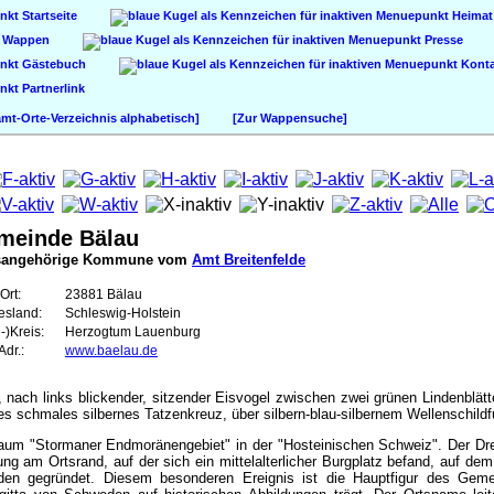
Startseite
Heimat
Wappen
Presse
Gästebuch
Konta
Partnerlink
t-Orte-Verzeichnis alphabetisch]
[Zur Wappensuche]
meinde Bälau
sangehörige Kommune vom
Amt Breitenfelde
Ort:
23881 Bälau
esland:
Schleswig-Holstein
-)Kreis:
Herzogtum Lauenburg
dr.:
www.baelau.de
ter, nach links blickender, sitzender Eisvogel zwischen zwei grünen Lindenblätt
ltes schmales silbernes Tatzenkreuz, über silbern-blau-silbernem Wellenschildf
aum "Stormaner Endmoränengebiet" in der "Hosteinischen Schweiz". Der Dreib
ung am Ortsrand, auf der sich ein mittelalterlicher Burgplatz befand, auf de
oden gegründet. Diesem besonderen Ereignis ist die Hauptfigur des Gem