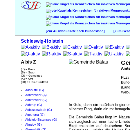
[Zur Auswahl-Karte nach Bundesland]
[Zum Gesam
Schleswig-Holstein
A bis Z
Ge
Amt
(K) = Kreis
(S) = Stadt
(G) = Gemeinde
PLZ / 
(A) = Amt
(Ot) = Orts-/Stadtteil
Bund
(Land
Aasbüttel (G)
Web-A
Achterwehr (A)
Achterwehr (G)
In Gold, darin ein natürlich tingier
Achtrup (G)
silberner Ring, darin ein rot benage
Aebtissinwisch (G)
Agethorst (G)
Die Gemeinde Bälau liegt im Naturr
Ahlefeld-Bistensee (G)
sich zugleich auf eine flache Erheb
Ahneby (G)
Birgittenkloster auf deutschem B
Ahrensbök (G)