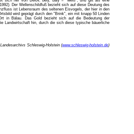
t sich her von Belov, bely, baly = "weiß", und gilt als eine
992). Der Wellenschildfuß bezieht sich auf diese Deutung des
zfluss ist Lebensraum des seltenen Eisvogels, der hier in den
tsbild wird geprägt durch den "Brink", ein mit knapp 50 Linden
 Ort in Bälau. Das Gold bezieht sich auf die Bedeutung der
ie Landwirtschaft hin, durch die sich diese typische bäuerliche
Landesarchivs Schleswig-Holstein (
www.schleswig-holstein.de
)