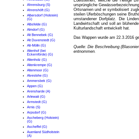
Edelsteinen, welche die Heilige Bi
ursprüngliche Gewässerbezeichnung 
Ahrensburg (S)
Ortsnamen und er symbolisiert zugl
Ahrenshöft (G)
steilen Uferböschungen seine Bruthö
Albersdorf (Holstein)
umstandener Dorfplatz. Die Linde
(G)
Landwirtschaft und soll an blühende
Albsfelde (G)
Kulturlandschaft entwickelt hat.
Almdorf (G)
Alt Bennebek (G)
Das Wappen wurde am 22.3.2016 ge
Alt Duvenstedt (G)
Alt-Mölln (G)
Quelle: Die Beschreibung (Blasoni
Altenhof (bei
entnommen.
Eckernförde) (G)
Altenholz (G)
Altenkrempe (G)
Altenmoor (G)
Alveslohe (G)
Ammersbek (G)
Appen (G)
Arensharde (A)
Arlewatt (G)
Armstedt (G)
Arnis (S)
Arpsdorf (G)
Ascheberg (Holstein)
(G)
Ascheffel (G)
Auenland Südholstein
(A)