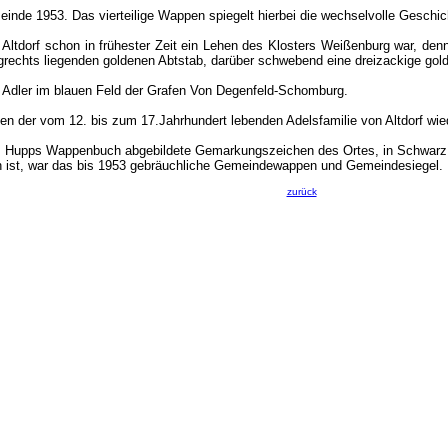
inde 1953. Das vierteilige Wappen spiegelt hierbei die wechselvolle Geschic
s Altdorf schon in frühester Zeit ein Lehen des Klosters Weißenburg war, den
grechts liegenden goldenen Abtstab, darüber schwebend eine dreizackige gol
n Adler im blauen Feld der Grafen Von Degenfeld-Schomburg.
pen der vom 12. bis zum 17.Jahrhundert lebenden Adelsfamilie von Altdorf wied
in Hupps Wappenbuch abgebildete Gemarkungszeichen des Ortes, in Schwarz 
n ist, war das bis 1953 gebräuchliche Gemeindewappen und Gemeindesiegel.
zurück