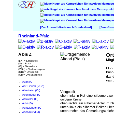
[Zur Auswahl-Karte nach Bundesland]
[Zum Gesam
Rheinland-Pfalz
A bis Z
Ort
Mitg
(LK) = Landkreis
(S) = Stadt
(G) = Gemeinde
PLZ / 
(VGd) = Verbandsgem.
(OB) = Ortsbezirk
Bund
(Ot) = Orts-/Stadtteil
(Land
Web-A
Aach (G)
Aar-Einrich (VGd)
Abenheim (Ot)
Viergeteilt;
Abentheuer (G)
oben links n Rot eine silberne zwe
Abtweiler (G)
goldene Krone,
oben rechts ein silberner Adler im bl
Acht (G)
unten links ein silberner Balken übe
Achtelsbach (G)
unten rechts das Gemarkungszeiche
Adenau (VGd)