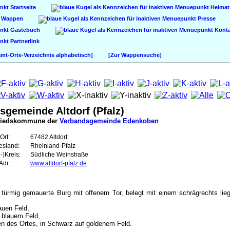
Startseite
Heimat
Wappen
Presse
Gästebuch
Konta
Partnerlink
t-Orte-Verzeichnis alphabetisch]
[Zur Wappensuche]
sgemeinde Altdorf (Pfalz)
liedskommune der
Verbandsgemeinde Edenkoben
Ort:
67482 Altdorf
esland:
Rheinland-Pfalz
-)Kreis:
Südliche Weinstraße
dr.:
www.altdorf-pfalz.de
i türmig gemauerte Burg mit offenem Tor, belegt mit einem schrägrechts li
auen Feld,
r blauem Feld,
n des Ortes, in Schwarz auf goldenem Feld.