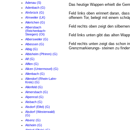
Adenau (S)
Das heutige Wappen erhielt die Geme
Adenbach (G)
Ahrbrück (G)
Feld links oben erinnert daran, das
offenem Tor, belegt mit einem schrä
Ahrweiler (LK)
Ailertchen (G)
Feld rechts oben zeigt den silberne
Albersbach
(Reichenbach-
Steegen) (Ot)
Feld links unten gibt das alten Wap
Albersweiler (G)
Feld rechts unten zeigt das schon 
Albessen (G)
Grenzmarkierungs- steinen zu finde
Albig (G)
Albisheim (Pfrimm) (G)
Alf (G)
Alflen (G)
Alken (Untermosel) (G)
Allenbach (G)
Allendorf (Rhein-Lahn-
Kreis) (G)
Allenfeld (G)
Almersbach (G)
Alpenrod (G)
Alsbach (G)
Alsdorf (Eifel) (G)
Alsdorf (Westerwald)
(G)
Alsenz (G)
Alsheim (G)