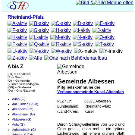
Rheinland-Pfalz
A bis Z
(LK) = Landkreis
(S) = Stadt
Gemeinde Albessen
(G) = Gemeinde
(VGd) = Verbandsgem.
Mitgliedskommune der
(OB) = Ortsbezirk
(Ot) = Orts-/Stadtteil
Verbandsgemeinde Kusel-Altenglan
Aach (G)
PLZ / Ort:
66871 Albessen
Aar-Einrich (VGd)
Bundesland:
Rheinland-Pfalz
Abenheim (Ot)
(Land-)Kreis:
Kusel
Abentheuer (G)
Abtweiler (G)
Durch Schrägwellenlinie von Gold und
Acht (G)
Grün geteilt, oben rechts ein grüner
Achtelsbach (G)
Eichenzweig mit einem grünen Blatt
Adenau (VGd)