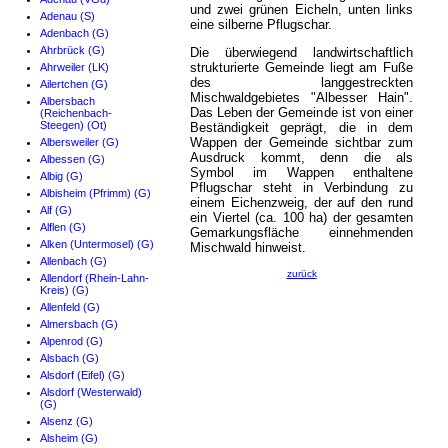
und zwei grünen Eicheln, unten links
Adenau (S)
eine silberne Pflugschar.
Adenbach (G)
Ahrbrück (G)
Die überwiegend landwirtschaftlich
strukturierte Gemeinde liegt am Fuße
Ahrweiler (LK)
des langgestreckten
Ailertchen (G)
Mischwaldgebietes "Albesser Hain".
Albersbach
Das Leben der Gemeinde ist von einer
(Reichenbach-
Steegen) (Ot)
Beständigkeit geprägt, die in dem
Wappen der Gemeinde sichtbar zum
Albersweiler (G)
Ausdruck kommt, denn die als
Albessen (G)
Symbol im Wappen enthaltene
Albig (G)
Pflugschar steht in Verbindung zu
Albisheim (Pfrimm) (G)
einem Eichenzweig, der auf den rund
Alf (G)
ein Viertel (ca. 100 ha) der gesamten
Alflen (G)
Gemarkungsfläche einnehmenden
Alken (Untermosel) (G)
Mischwald hinweist.
Allenbach (G)
zurück
Allendorf (Rhein-Lahn-
Kreis) (G)
Allenfeld (G)
Almersbach (G)
Alpenrod (G)
Alsbach (G)
Alsdorf (Eifel) (G)
Alsdorf (Westerwald)
(G)
Alsenz (G)
Alsheim (G)