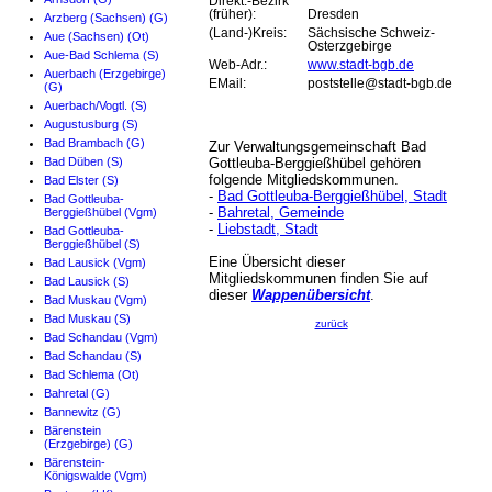
Direkt.-Bezirk
(früher):
Dresden
Arzberg (Sachsen) (G)
(Land-)Kreis:
Sächsische Schweiz-
Aue (Sachsen) (Ot)
Osterzgebirge
Aue-Bad Schlema (S)
Web-Adr.:
www.stadt-bgb.de
Auerbach (Erzgebirge)
EMail:
poststelle@stadt-bgb.de
(G)
Auerbach/Vogtl. (S)
Augustusburg (S)
Bad Brambach (G)
Zur Verwaltungsgemeinschaft Bad
Bad Düben (S)
Gottleuba-Berggießhübel gehören
folgende Mitgliedskommunen.
Bad Elster (S)
-
Bad Gottleuba-Berggießhübel, Stadt
Bad Gottleuba-
-
Bahretal, Gemeinde
Berggießhübel (Vgm)
-
Liebstadt, Stadt
Bad Gottleuba-
Berggießhübel (S)
Eine Übersicht dieser
Bad Lausick (Vgm)
Mitgliedskommunen finden Sie auf
Bad Lausick (S)
dieser
Wappenübersicht
.
Bad Muskau (Vgm)
Bad Muskau (S)
zurück
Bad Schandau (Vgm)
Bad Schandau (S)
Bad Schlema (Ot)
Bahretal (G)
Bannewitz (G)
Bärenstein
(Erzgebirge) (G)
Bärenstein-
Königswalde (Vgm)