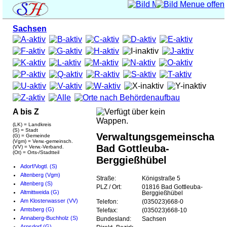
Sachsen
A bis Z
(LK) = Landkreis
(S) = Stadt
Verwaltungsgemeinschaft
(G) = Gemeinde
(Vgm) = Verw.-gemeinsch.
Bad Gottleuba-
(VV) = Verw.-Verband.
(Ot) = Orts-/Stadtteil
Berggießhübel
Adorf/Vogtl. (S)
Altenberg (Vgm)
Straße:
Königstraße 5
Altenberg (S)
PLZ / Ort:
01816 Bad Gottleuba-
Altmittweida (G)
Berggießhübel
Am Klosterwasser (VV)
Telefon:
(035023)668-0
Amtsberg (G)
Telefax:
(035023)668-10
Annaberg-Buchholz (S)
Bundesland:
Sachsen
Arnsdorf (G)