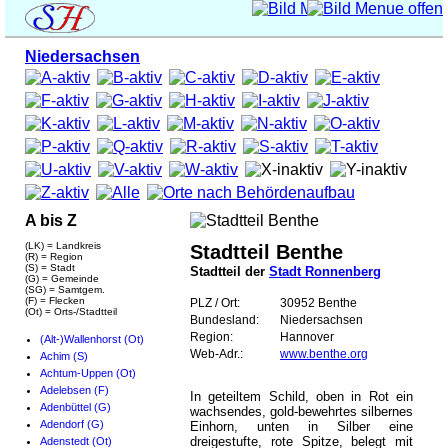
Niedersachsen
A bis Z
(LK) = Landkreis
Stadtteil Benthe
(R) = Region
(S) = Stadt
Stadtteil der
Stadt Ronnenberg
(G) = Gemeinde
(SG) = Samtgem.
(F) = Flecken
PLZ / Ort:
30952 Benthe
(Ot) = Orts-/Stadtteil
Bundesland:
Niedersachsen
Region:
Hannover
(Alt-)Wallenhorst (Ot)
Web-Adr.:
www.benthe.org
Achim (S)
Achtum-Uppen (Ot)
Adelebsen (F)
In geteiltem Schild, oben in Rot ein
Adenbüttel (G)
wachsendes, gold-bewehrtes silbernes
Adendorf (G)
Einhorn, unten in Silber eine
dreigestufte, rote Spitze, belegt mit
Adenstedt (Ot)