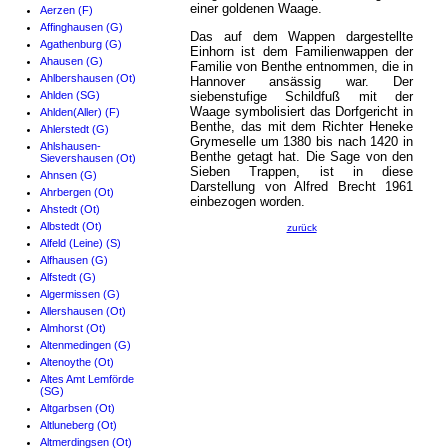
einer goldenen Waage.
Aerzen (F)
Affinghausen (G)
Das auf dem Wappen dargestellte
Agathenburg (G)
Einhorn ist dem Familienwappen der
Ahausen (G)
Familie von Benthe entnommen, die in
Ahlbershausen (Ot)
Hannover ansässig war. Der
Ahlden (SG)
siebenstufige Schildfuß mit der
Waage symbolisiert das Dorfgericht in
Ahlden(Aller) (F)
Benthe, das mit dem Richter Heneke
Ahlerstedt (G)
Grymeselle um 1380 bis nach 1420 in
Ahlshausen-
Benthe getagt hat. Die Sage von den
Sievershausen (Ot)
Sieben Trappen, ist in diese
Ahnsen (G)
Darstellung von Alfred Brecht 1961
Ahrbergen (Ot)
einbezogen worden.
Ahstedt (Ot)
Albstedt (Ot)
zurück
Alfeld (Leine) (S)
Alfhausen (G)
Alfstedt (G)
Algermissen (G)
Allershausen (Ot)
Almhorst (Ot)
Altenmedingen (G)
Altenoythe (Ot)
Altes Amt Lemförde
(SG)
Altgarbsen (Ot)
Altluneberg (Ot)
Altmerdingsen (Ot)