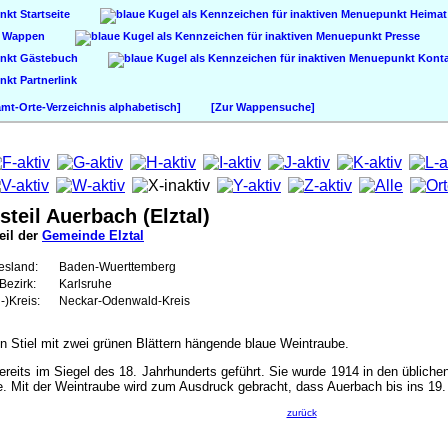
Startseite
Heimat
Wappen
Presse
Gästebuch
Konta
Partnerlink
t-Orte-Verzeichnis alphabetisch]
[Zur Wappensuche]
steil Auerbach (Elztal)
eil der
Gemeinde Elztal
esland:
Baden-Wuerttemberg
Bezirk:
Karlsruhe
-)Kreis:
Neckar-Odenwald-Kreis
en Stiel mit zwei grünen Blättern hängende blaue Weintraube.
reits im Siegel des 18. Jahrhunderts geführt. Sie wurde 1914 in den übliche
te. Mit der Weintraube wird zum Ausdruck gebracht, dass Auerbach bis ins 1
zurück