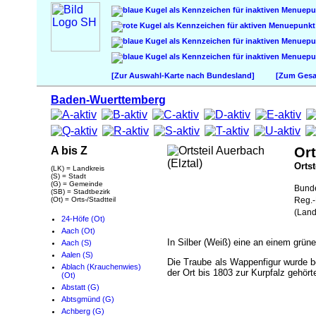
[Zur Auswahl-Karte nach Bundesland]
[Zum Gesam
Baden-Wuerttemberg
A bis Z
Ort
Ortst
(LK) = Landkreis
(S) = Stadt
(G) = Gemeinde
Bund
(SB) = Stadtbezirk
(Ot) = Orts-/Stadtteil
Reg.-
(Land
24-Höfe (Ot)
Aach (Ot)
In Silber (Weiß) eine an einem grün
Aach (S)
Aalen (S)
Die Traube als Wappenfigur wurde be
Ablach (Krauchenwies)
der Ort bis 1803 zur Kurpfalz gehör
(Ot)
Abstatt (G)
Abtsgmünd (G)
Achberg (G)