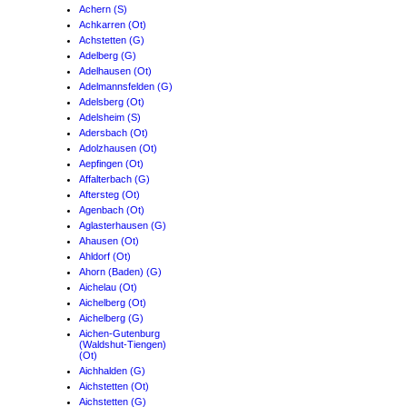
Achern (S)
Achkarren (Ot)
Achstetten (G)
Adelberg (G)
Adelhausen (Ot)
Adelmannsfelden (G)
Adelsberg (Ot)
Adelsheim (S)
Adersbach (Ot)
Adolzhausen (Ot)
Aepfingen (Ot)
Affalterbach (G)
Aftersteg (Ot)
Agenbach (Ot)
Aglasterhausen (G)
Ahausen (Ot)
Ahldorf (Ot)
Ahorn (Baden) (G)
Aichelau (Ot)
Aichelberg (Ot)
Aichelberg (G)
Aichen-Gutenburg
(Waldshut-Tiengen)
(Ot)
Aichhalden (G)
Aichstetten (Ot)
Aichstetten (G)