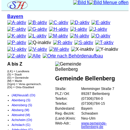
Bayern
A bis Z
(LK) = Landkreis
(S) = Stadt
Gemeinde Bellenberg
(G) = Gemeinde
(M) = Markt
(Vgm) = Verw.-gemeinsch.
(Ot) = Orts-/Stadtteil
Straße:
Memminger Straße 7
PLZ / Ort:
89287 Bellenberg
(Alt)Neusäß (Ot)
Telefon:
(07306)784-0
Abenberg (S)
Telefax:
(07306)784-15
Abensberg (S)
Bundesland:
Bayern
Absberg (M)
Reg.-Bezirk:
Schwaben
Abtswind (M)
(Land-)Kreis:
Neu-Ulm
Achsheim (Ot)
Web-Adr.:
www.gemeinde-
Achslach (G)
bellenberg.de
Adelschlag (G)