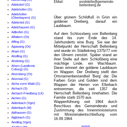
EMail:
poststelle@gemeinde-
Adelsdorf (G)
bellenberg.de
Adelshofen (G)
Adelshofen
Über grünem Schildfuß in Grün ein
(Oberbayern) (G)
goldener Dreiberg, darauf ein
Adelsried (G)
Laubbaum.
Adelzhausen (G)
Adlkofen (G)
Auf dem Schlossberg von Bellenberg
Affaltern (Ot)
stand bis zum Ende des 14.
Affing (G)
Jahrhunderts eine Burg. Sie war der
Mittelpunkt der Herrschaft Bellenberg
Agawang (Ot)
und wurde im Städtekrieg 1375/77 von
Aham (G)
den Ulmern zerstört. Später stand an
Aholfing (G)
ihrer Stelle auf dem Schloßberg eine
Aholming (G)
mächtige Linde, ein Wachbaum.
Ahorn (Landkreis
Daran erinnert der goldene Laubbaum
Coburg) (G)
im Wappen. Der Dreiberg stellt den
Ahornberg (Ot)
Ortsnamenbestandteil 'Berg' dar. Die
Ahorntal (G)
Farben Grün und Golden sind dem
Aicha vorm Wald (G)
Wappen der Herren von Ellerbach
Aichach (S)
entnommen, die seit 1357 die
Herrschaft Bellenberg innehatten. Die
Aichach-Friedberg (LK)
Familie starb 1570 aus.
Aichen (G)
Wappenführung seit 1964 durch
Aidenbach (Vgm)
Beschluss des Gemeinderats und
Aidenbach (M)
Zustimmung des Innenministeriums
Aidhausen (G)
mit Ministerialentschließung vom
Aiglsbach (G)
16.09.1964.
Aindling (Vgm)
zurück