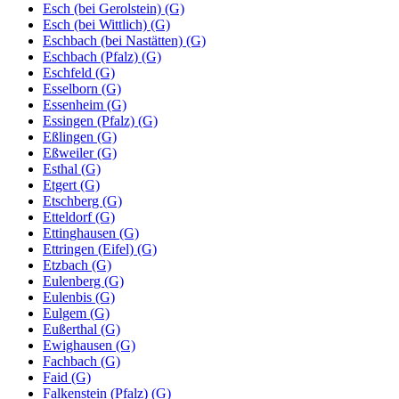
Esch (bei Gerolstein) (G)
Esch (bei Wittlich) (G)
Eschbach (bei Nastätten) (G)
Eschbach (Pfalz) (G)
Eschfeld (G)
Esselborn (G)
Essenheim (G)
Essingen (Pfalz) (G)
Eßlingen (G)
Eßweiler (G)
Esthal (G)
Etgert (G)
Etschberg (G)
Etteldorf (G)
Ettinghausen (G)
Ettringen (Eifel) (G)
Etzbach (G)
Eulenberg (G)
Eulenbis (G)
Eulgem (G)
Eußerthal (G)
Ewighausen (G)
Fachbach (G)
Faid (G)
Falkenstein (Pfalz) (G)