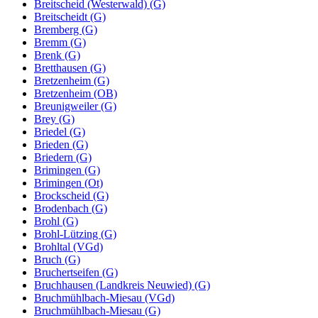
Breitscheid (Westerwald) (G)
Breitscheidt (G)
Bremberg (G)
Bremm (G)
Brenk (G)
Bretthausen (G)
Bretzenheim (G)
Bretzenheim (OB)
Breunigweiler (G)
Brey (G)
Briedel (G)
Brieden (G)
Briedern (G)
Brimingen (G)
Brimingen (Ot)
Brockscheid (G)
Brodenbach (G)
Brohl (G)
Brohl-Lützing (G)
Brohltal (VGd)
Bruch (G)
Bruchertseifen (G)
Bruchhausen (Landkreis Neuwied) (G)
Bruchmühlbach-Miesau (VGd)
Bruchmühlbach-Miesau (G)