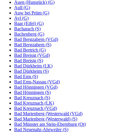
Auen (Hunsrück) (G)
Aull (G)
Auw bei Prüm (G)
Ayl (G)
Baar (Eifel) (G)
Bacharach (S)
Bachenberg (G)
Bad Bergzabern (VGd)
Bad Bergzabern (S)
Bad Bertrich (G)
Bad Breisig (VGd)
Bad Breisig (S)
Bad Dürkheim (LK)
Bad Dürkheim (S)
Bad Ems (S)
Bad Ems-Nassau (VGd)
Bad Hönningen (VGd)
Bad Hönningen (S)
Bad Kreuznach (S)
Bad Kreuznach (LK)
Bad Kreuznach (VGd)
Bad Marienberg (Westerwald (VGd)
Bad Marienberg (Westerwald) (S)
Bad Münster am Stein-Ebernburg (Ot)
Bad Neuenahr-Ahrweiler (S)