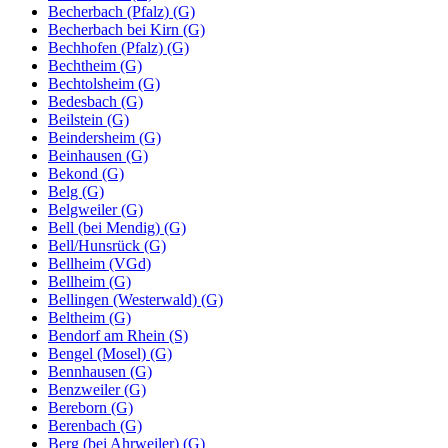
Becherbach (Pfalz) (G)
Becherbach bei Kirn (G)
Bechhofen (Pfalz) (G)
Bechtheim (G)
Bechtolsheim (G)
Bedesbach (G)
Beilstein (G)
Beindersheim (G)
Beinhausen (G)
Bekond (G)
Belg (G)
Belgweiler (G)
Bell (bei Mendig) (G)
Bell/Hunsrück (G)
Bellheim (VGd)
Bellheim (G)
Bellingen (Westerwald) (G)
Beltheim (G)
Bendorf am Rhein (S)
Bengel (Mosel) (G)
Bennhausen (G)
Benzweiler (G)
Bereborn (G)
Berenbach (G)
Berg (bei Ahrweiler) (G)