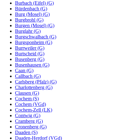
Burbach (Eifel) (G)
Bürdenbach (G)
Burg (Mosel) (G)
Burgbrohl (G)
Burgen (Mosel) (G)
Burglahr (G)
Burgschwalbach (G)
Burgsponheim (G)
Burrweiler (G)
Burtscheid (G)
Busenberg (G)
Busenhausen (G)
Caan (G)
Callbach (G)
Carlsberg (Pfalz) (G)
Charlottenberg (G)
Clausen (G)
Cochem (S)
Cochem (VGd)
Cochem-Zell (LK)
Contwig (G)
Cramberg (G)
Cronenberg (G)
Daaden (S)
Daaden-Herdorf (VGd)