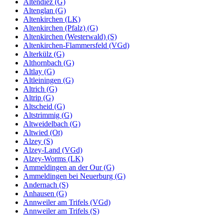
Altendiez (G)
Altenglan (G)
Altenkirchen (LK)
Altenkirchen (Pfalz) (G)
Altenkirchen (Westerwald) (S)
Altenkirchen-Flammersfeld (VGd)
Alterkülz (G)
Althornbach (G)
Altlay (G)
Altleiningen (G)
Altrich (G)
Altrip (G)
Altscheid (G)
Altstrimmig (G)
Altweidelbach (G)
Altwied (Ot)
Alzey (S)
Alzey-Land (VGd)
Alzey-Worms (LK)
Ammeldingen an der Our (G)
Ammeldingen bei Neuerburg (G)
Andernach (S)
Anhausen (G)
Annweiler am Trifels (VGd)
Annweiler am Trifels (S)