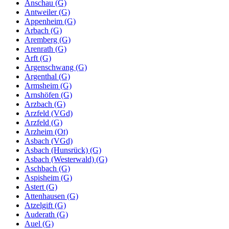
Anschau (G)
Antweiler (G)
Appenheim (G)
Arbach (G)
Aremberg (G)
Arenrath (G)
Arft (G)
Argenschwang (G)
Argenthal (G)
Armsheim (G)
Arnshöfen (G)
Arzbach (G)
Arzfeld (VGd)
Arzfeld (G)
Arzheim (Ot)
Asbach (VGd)
Asbach (Hunsrück) (G)
Asbach (Westerwald) (G)
Aschbach (G)
Aspisheim (G)
Astert (G)
Attenhausen (G)
Atzelgift (G)
Auderath (G)
Auel (G)