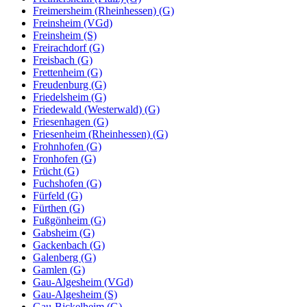
Freimersheim (Rheinhessen) (G)
Freinsheim (VGd)
Freinsheim (S)
Freirachdorf (G)
Freisbach (G)
Frettenheim (G)
Freudenburg (G)
Friedelsheim (G)
Friedewald (Westerwald) (G)
Friesenhagen (G)
Friesenheim (Rheinhessen) (G)
Frohnhofen (G)
Fronhofen (G)
Frücht (G)
Fuchshofen (G)
Fürfeld (G)
Fürthen (G)
Fußgönheim (G)
Gabsheim (G)
Gackenbach (G)
Galenberg (G)
Gamlen (G)
Gau-Algesheim (VGd)
Gau-Algesheim (S)
Gau-Bickelheim (G)