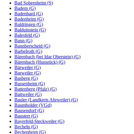
Bad Sobernheim (S)
Badem (G)
Badenhard (G)
Badenheim (G)
Baldringen (G)
Balduinstein (G)
Balesfeld (G)
Bann (G)
Bannberscheid (G)
Barbelroth (G)
Bärenbach (bei Idar Oberstein) (G)
Bärenbach (Hunsrück) (G)
Bärweiler (G)
Barweiler (G)
Basberg (G)
Bassenheim (G)
Battenberg (Pfalz) (G)
Battweiler (G)
Bauler (Landkreis Ahrweiler) (G)
Baumholder (VGd)
Bausendorf (G)
Baustert (G)
Bayerfeld-Steckweiler (G)
Becheln (G)
Bechenheim (G)