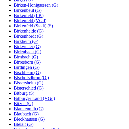
Birken-Honigsessen (G)
Birkenbeul (G)
Birkenfeld (LK)
Birkenfeld (VGd)
Birkenfeld (Stadt) (S)
Birkenheide (G)
Birkenhördt (G)
Birkheim (G)
Birkweiler (G)
Birlenbach (G)
Birnbach (G)
Birresborn (G)
Birtlingen (G)
Bischheim (G)
Bischofsdhron (Ot)
Bissersheim (G)
Bisterschied (G)
Bitburg (S)
Bitburger Land (VGd)
Bitzen (G)
Blankenrath (G)
Blaubach (G)
Bleckhausen (G)
Bleialf (G)