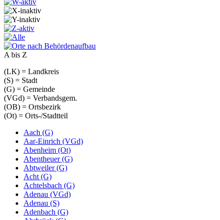
A bis Z
(LK) = Landkreis
(S) = Stadt
(G) = Gemeinde
(VGd) = Verbandsgem.
(OB) = Ortsbezirk
(Ot) = Orts-/Stadtteil
Aach (G)
Aar-Einrich (VGd)
Abenheim (Ot)
Abentheuer (G)
Abtweiler (G)
Acht (G)
Achtelsbach (G)
Adenau (VGd)
Adenau (S)
Adenbach (G)