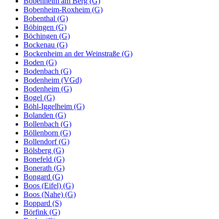
Bobenheim am Berg (G)
Bobenheim-Roxheim (G)
Bobenthal (G)
Böbingen (G)
Böchingen (G)
Bockenau (G)
Bockenheim an der Weinstraße (G)
Boden (G)
Bodenbach (G)
Bodenheim (VGd)
Bodenheim (G)
Bogel (G)
Böhl-Iggelheim (G)
Bolanden (G)
Bollenbach (G)
Böllenborn (G)
Bollendorf (G)
Bölsberg (G)
Bonefeld (G)
Bonerath (G)
Bongard (G)
Boos (Eifel) (G)
Boos (Nahe) (G)
Boppard (S)
Börfink (G)