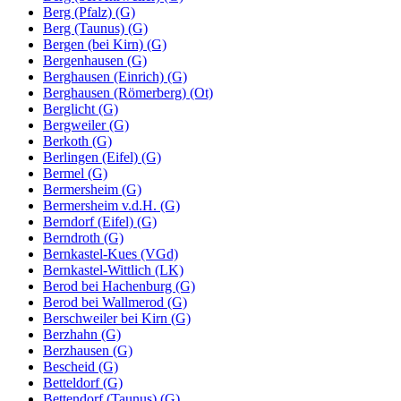
Berg (Pfalz) (G)
Berg (Taunus) (G)
Bergen (bei Kirn) (G)
Bergenhausen (G)
Berghausen (Einrich) (G)
Berghausen (Römerberg) (Ot)
Berglicht (G)
Bergweiler (G)
Berkoth (G)
Berlingen (Eifel) (G)
Bermel (G)
Bermersheim (G)
Bermersheim v.d.H. (G)
Berndorf (Eifel) (G)
Berndroth (G)
Bernkastel-Kues (VGd)
Bernkastel-Wittlich (LK)
Berod bei Hachenburg (G)
Berod bei Wallmerod (G)
Berschweiler bei Kirn (G)
Berzhahn (G)
Berzhausen (G)
Bescheid (G)
Betteldorf (G)
Bettendorf (Taunus) (G)