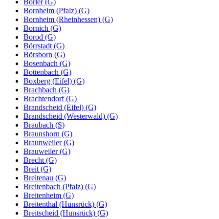
Borler (G)
Bornheim (Pfalz) (G)
Bornheim (Rheinhessen) (G)
Bornich (G)
Borod (G)
Börrstadt (G)
Börsborn (G)
Bosenbach (G)
Bottenbach (G)
Boxberg (Eifel) (G)
Brachbach (G)
Brachtendorf (G)
Brandscheid (Eifel) (G)
Brandscheid (Westerwald) (G)
Braubach (S)
Braunshorn (G)
Braunweiler (G)
Brauweiler (G)
Brecht (G)
Breit (G)
Breitenau (G)
Breitenbach (Pfalz) (G)
Breitenheim (G)
Breitenthal (Hunsrück) (G)
Breitscheid (Hunsrück) (G)