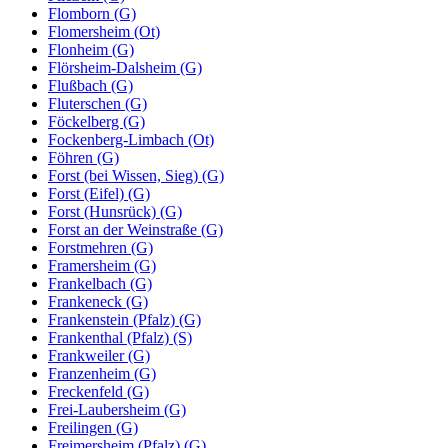
Flomborn (G)
Flomersheim (Ot)
Flonheim (G)
Flörsheim-Dalsheim (G)
Flußbach (G)
Fluterschen (G)
Föckelberg (G)
Fockenberg-Limbach (Ot)
Föhren (G)
Forst (bei Wissen, Sieg) (G)
Forst (Eifel) (G)
Forst (Hunsrück) (G)
Forst an der Weinstraße (G)
Forstmehren (G)
Framersheim (G)
Frankelbach (G)
Frankeneck (G)
Frankenstein (Pfalz) (G)
Frankenthal (Pfalz) (S)
Frankweiler (G)
Franzenheim (G)
Freckenfeld (G)
Frei-Laubersheim (G)
Freilingen (G)
Freimersheim (Pfalz) (G)