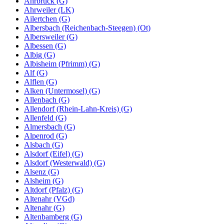
Ahrbrück (G)
Ahrweiler (LK)
Ailertchen (G)
Albersbach (Reichenbach-Steegen) (Ot)
Albersweiler (G)
Albessen (G)
Albig (G)
Albisheim (Pfrimm) (G)
Alf (G)
Alflen (G)
Alken (Untermosel) (G)
Allenbach (G)
Allendorf (Rhein-Lahn-Kreis) (G)
Allenfeld (G)
Almersbach (G)
Alpenrod (G)
Alsbach (G)
Alsdorf (Eifel) (G)
Alsdorf (Westerwald) (G)
Alsenz (G)
Alsheim (G)
Altdorf (Pfalz) (G)
Altenahr (VGd)
Altenahr (G)
Altenbamberg (G)