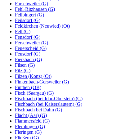
Farschweiler (G)
Fehl-Ritzhausen (G)
Feilbingert (G)
Feilsdorf (G)
Feldkirchen (Neuwied) (Ot)
Fell (G)
Fensdorf (G)
Ferschweiler (G)
Feuerscheid (G)
Feusdorf (G)
Fiersbach (G)
Filsen (G)
Filz (G)
Filzen (Konz) (Ot)
Finkenbach-Gersweiler (G)
Finthen (OB)
Fisch (Saargau) (G)
Fischbach (bei Idar-Oberstein) (G)
Fischbach (bei Kaiserslautern) (G)
Fischbach bei Dahn (G)
Flacht (Aar) (G)
Flammersfeld (G)
Flemlingen (G)
Fleringen (G)
Fließem (G)