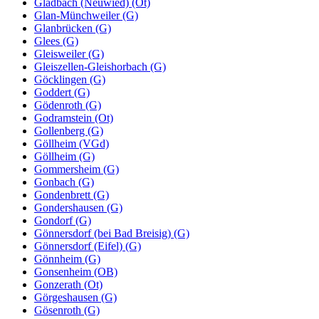
Gladbach (Neuwied) (Ot)
Glan-Münchweiler (G)
Glanbrücken (G)
Glees (G)
Gleisweiler (G)
Gleiszellen-Gleishorbach (G)
Göcklingen (G)
Goddert (G)
Gödenroth (G)
Godramstein (Ot)
Gollenberg (G)
Göllheim (VGd)
Göllheim (G)
Gommersheim (G)
Gonbach (G)
Gondenbrett (G)
Gondershausen (G)
Gondorf (G)
Gönnersdorf (bei Bad Breisig) (G)
Gönnersdorf (Eifel) (G)
Gönnheim (G)
Gonsenheim (OB)
Gonzerath (Ot)
Görgeshausen (G)
Gösenroth (G)