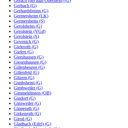
Gerach (bei Idar-Oberstein) (G)
Gerbach (G)
Gerhardsbrunn (G)
Germersheim (LK)
Germersheim (S)
Gerolsheim (G)
Gerolstein (VGd)
Gerolstein (S)
Gevenich (G)
Gieleroth (G)
Gielert (G)
Giershausen (G)
Giesenhausen (G)
Gillenbeuren (G)
Gillenfeld (G)
Gilzem (G)
Gimbsheim (G)
Gimbweiler (G)
Gimmeldingen (OB)
Gindorf (G)
Ginsweiler (G)
Gipperath (G)
Girkenroth (G)
Girod (G)
Gladbach (Eifel) (G)