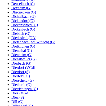
Deuselbach (G)
Dexheim (G)
Dhronecken (G)
Dichtelbach (G)
Dickendorf (G)
Dickenschied (G)
Dickesbach (G)
Dieblich (G)
Diedesfeld (OB)
Diefenbach (bei Wittlich) (G)
Dielkirchen (G)
Dienethal (G)
Dienheim (G)
Dienstweiler (G)
Dierbach (G)
Dierdorf (VGd)
Dierdorf (S)
Dierfeld (G)
Dierscheid (G)
Diethardt (G)
Dietrichingen (G)
Diez (VGd)
Diez (S)
Dill (G)
Dillendorf (G)