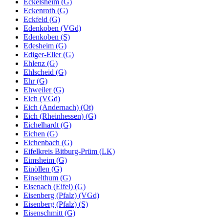
Eckelsheim (G)
Eckenroth (G)
Eckfeld (G)
Edenkoben (VGd)
Edenkoben (S)
Edesheim (G)
Ediger-Eller (G)
Ehlenz (G)
Ehlscheid (G)
Ehr (G)
Ehweiler (G)
Eich (VGd)
Eich (Andernach) (Ot)
Eich (Rheinhessen) (G)
Eichelhardt (G)
Eichen (G)
Eichenbach (G)
Eifelkreis Bitburg-Prüm (LK)
Eimsheim (G)
Einöllen (G)
Einselthum (G)
Eisenach (Eifel) (G)
Eisenberg (Pfalz) (VGd)
Eisenberg (Pfalz) (S)
Eisenschmitt (G)