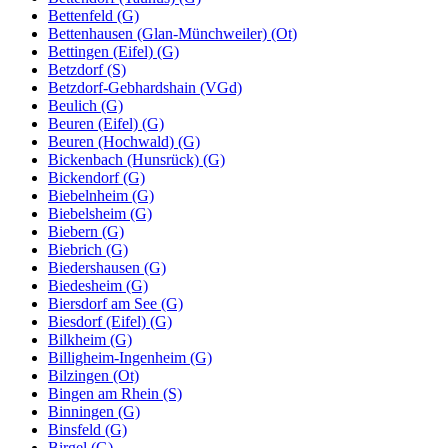
Bettenfeld (G)
Bettenhausen (Glan-Münchweiler) (Ot)
Bettingen (Eifel) (G)
Betzdorf (S)
Betzdorf-Gebhardshain (VGd)
Beulich (G)
Beuren (Eifel) (G)
Beuren (Hochwald) (G)
Bickenbach (Hunsrück) (G)
Bickendorf (G)
Biebelnheim (G)
Biebelsheim (G)
Biebern (G)
Biebrich (G)
Biedershausen (G)
Biedesheim (G)
Biersdorf am See (G)
Biesdorf (Eifel) (G)
Bilkheim (G)
Billigheim-Ingenheim (G)
Bilzingen (Ot)
Bingen am Rhein (S)
Binningen (G)
Binsfeld (G)
Birgel (G)