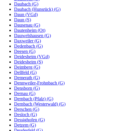
Daubach (G)
Daubach (Hunsrück) (G)
Daun (VGd)
Daun (S)
Dausenau (G)
Dautenheim (Ot)
Dauwelshausen (G)
Daxweiler (G)
Dedenbach (G)
Deesen (G)
Deidesheim (VGd)
Deidesheim (S)
Deimberg (G)
Dellfeld (G)
Demerath (G)
Dennweiler-Frohnbach (G)
Densborn (G)
Dernau (G)
Dernbach (Pfalz) (G)
Dernbach (Westerwald) (G)
Derschen (G)
Desloch (G)
Dessighofen (G)
Detzem (G)
Deudesfeld (G)