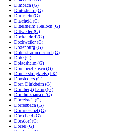
Dimbach (G)
Dintesheim (G)
Dirmstein (G)
Ditscheid (G)
Dittelsheim-Heßloch (G)
Dittweiler (G)
Dockendorf (G)
Dockweiler (G)
Dodenburg (G)
Dohm-Lammersdorf (G)
Dohr (G)
Dolgesheim (G)
Dommershausen (G)
Donnersbergkreis (LK)
Donsieders (G)
Dorn-Dürkheim (G)
Dörnberg (Lahn) (G)
Dornholzhausen (G)
Dörrebach (G)
Dörrenbach (G)
Dörrmoschel (G)
Dörscheid (G)
Dörsdorf (G)
Dorsel (G)