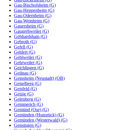
Gau-Bischofsheim (G)
Gau-Heppenheim (G)
Gau-Odernheim (G)
Gau-Weinheim (G)
Gauersheim (G)
Gaugrehweiler (G)
Gebhardshain (G)
Gebroth (G)
Gefell (G)
Gehlert (G)
Gehlweiler (G)
Gehrweiler (G)
Geichlingen (G)
Geilnau (G)
Geinsheim (Neustadt) (OB)
Geiselberg (G)
Geisfeld (G)
Geisig (G)
Gelenberg (G)
Gemmerich (G)
Gemünd (Our) (G)
Gemünden (Hunsrück) (G)
Gemünden (Westerwald) (G)
Gensingen (G)