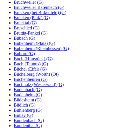
Bruchweiler (G)
Bruchweiler-Bärenbach (G)
Brücken (bei Birkenfeld) (G)
Brücken (Pfalz) (G)
Brücktal (G)
Bruschied (G)
Bruttig-Fankel (G)
Bubach (G)
Bubenheim (Pfalz) (G)
Bubenheim (Rheinhessen) (G)
Buborn (G)
Buch (Hunsrück) (G)
Buch (Taunus) (G)
Büchel (Eifel) (G)
Büchelberg (Wörth) (Ot)
Büchenbeuren (G)
Buchholz (Westerwald) (G)
Budenbach (G)
Budenheim (G)
Büdesheim (G)
Büdlich (G)
Buhlenberg (G)
Bullay (G)
Bundenbach (G)
Bundenthal (G)