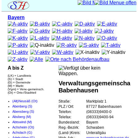
Bayern
A bis Z
(LK) = Landkreis
(S) = Stadt
Verwaltungsgemeinschaft
(G) = Gemeinde
(M) = Markt
Babenhausen
(Vgm) = Verw.-gemeinsch.
(Ot) = Orts-/Stadtteil
(Alt)Neusäß (Ot)
Straße:
Marktplatz 1
Abenberg (S)
PLZ / Ort:
87727 Babenhausen
Abensberg (S)
Telefon:
(08333)9400-0
Absberg (M)
Telefax:
(08333)9400-94
Abtswind (M)
Bundesland:
Bayern
Achsheim (Ot)
Reg.-Bezirk:
Schwaben
Achslach (G)
(Land-)Kreis:
Unterallgäu
Adelschlag (G)