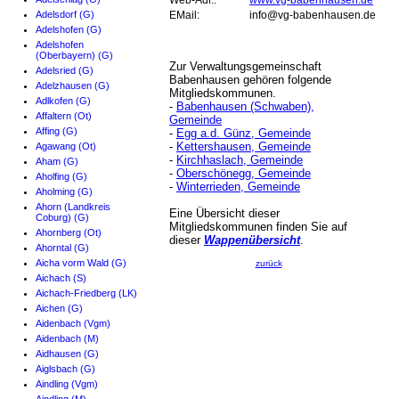
Web-Adr.:
www.vg-babenhausen.de
Adelsdorf (G)
EMail:
info@vg-babenhausen.de
Adelshofen (G)
Adelshofen
(Oberbayern) (G)
Zur Verwaltungsgemeinschaft
Adelsried (G)
Babenhausen gehören folgende
Adelzhausen (G)
Mitgliedskommunen.
Adlkofen (G)
-
Babenhausen (Schwaben),
Affaltern (Ot)
Gemeinde
Affing (G)
-
Egg a.d. Günz, Gemeinde
-
Kettershausen, Gemeinde
Agawang (Ot)
-
Kirchhaslach, Gemeinde
Aham (G)
-
Oberschönegg, Gemeinde
Aholfing (G)
-
Winterrieden, Gemeinde
Aholming (G)
Ahorn (Landkreis
Eine Übersicht dieser
Coburg) (G)
Mitgliedskommunen finden Sie auf
Ahornberg (Ot)
dieser
Wappenübersicht
.
Ahorntal (G)
Aicha vorm Wald (G)
zurück
Aichach (S)
Aichach-Friedberg (LK)
Aichen (G)
Aidenbach (Vgm)
Aidenbach (M)
Aidhausen (G)
Aiglsbach (G)
Aindling (Vgm)