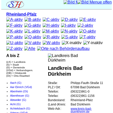
Rheinland-Pfalz
A bis Z
(LK) = Landkreis
(S) = Stadt
Landkreis Bad
(G) = Gemeinde
(VGd) = Verbandsgem.
Dürkheim
(OB) = Ortsbezirk
(Ot) = Orts-/Stadtteil
Aach (G)
Straße:
Philipp-Fauth-Straße 11
Aar-Einrich (VGd)
PLZ / Ort:
67098 Bad Dürkheim
Abenheim (Ot)
Telefon:
(06322)961-0
Abentheuer (G)
Telefax:
(06322)961-1156
Abtweiler (G)
Bundesland:
Rheinland-Pfalz
Acht (G)
(Land-)Kreis:
Bad Dürkheim
Achtelsbach (G)
Web-Adr.:
www.kreis-bad-
duerkheim.de
Adenau (VGd)