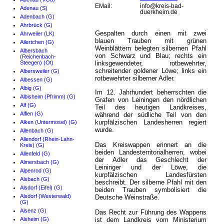
EMail:
info@kreis-bad-
Adenau (S)
duerkheim.de
Adenbach (G)
Ahrbrück (G)
Gespalten durch einen mit zwei
Ahrweiler (LK)
blauen Trauben mit grünen
Ailertchen (G)
Weinblättern belegten silbernen Pfahl
Albersbach
von Schwarz und Blau; rechts ein
(Reichenbach-
Steegen) (Ot)
linksgewendeter, rotbewehrter,
schreitender goldener Löwe; links ein
Albersweiler (G)
rotbewehrter silberner Adler.
Albessen (G)
Albig (G)
Im 12. Jahrhundert beherrschten die
Albisheim (Pfrimm) (G)
Grafen von Leiningen den nördlichen
Alf (G)
Teil des heutigen Landkreises,
Alflen (G)
während der südliche Teil von den
kurpfälzischen Landesherren regiert
Alken (Untermosel) (G)
wurde.
Allenbach (G)
Allendorf (Rhein-Lahn-
Das Kreiswappen erinnert an die
Kreis) (G)
beiden Landesterritorialherren, wobei
Allenfeld (G)
der Adler das Geschlecht der
Almersbach (G)
Leininger und der Löwe, die
Alpenrod (G)
kurpfälzischen Landesfürsten
Alsbach (G)
beschreibt. Der silberne Pfahl mit den
Alsdorf (Eifel) (G)
beiden Trauben symbolisiert die
Alsdorf (Westerwald)
Deutsche Weinstraße.
(G)
Alsenz (G)
Das Recht zur Führung des Wappens
Alsheim (G)
ist dem Landkreis vom Ministerium