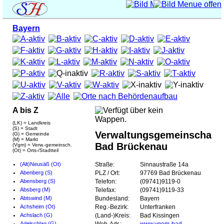
Bayern
A bis Z
(LK) = Landkreis
(S) = Stadt
Verwaltungsgemeinschaft
(G) = Gemeinde
(M) = Markt
Bad Brückenau
(Vgm) = Verw.-gemeinsch.
(Ot) = Orts-/Stadtteil
(Alt)Neusäß (Ot)
Straße:
Sinnaustraße 14a
Abenberg (S)
PLZ / Ort:
97769 Bad Brückenau
Abensberg (S)
Telefon:
(09741)9119-0
Absberg (M)
Telefax:
(09741)9119-33
Abtswind (M)
Bundesland:
Bayern
Achsheim (Ot)
Reg.-Bezirk:
Unterfranken
Achslach (G)
(Land-)Kreis:
Bad Kissingen
Adelschlag (G)