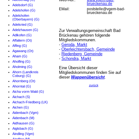
Web-Adr.:
www.vgem-bad-
brueckenau.de
Adelsdorf (G)
EMail:
poststelle@vgem-bad-
Adelshofen (G)
brueckenau.de
Adelshofen
(Oberbayern) (G)
Adelsried (G)
Adelzhausen (G)
Zur Verwaltungsgemeinschaft Bad
Brückenau gehören folgende
Adlkofen (G)
Mitgliedskommunen.
Affaltern (Ot)
-
Geroda, Markt
Affing (G)
-
Oberleichtersbach, Gemeinde
Agawang (Ot)
-
Riedenberg, Gemeinde
Aham (G)
-
Schondra, Markt
Aholfing (G)
Aholming (G)
Eine Übersicht dieser
Ahorn (Landkreis
Mitgliedskommunen finden Sie auf
Coburg) (G)
dieser
Wappenübersicht
.
Ahornberg (Ot)
zurück
Ahorntal (G)
Aicha vorm Wald (G)
Aichach (S)
Aichach-Friedberg (LK)
Aichen (G)
Aidenbach (Vgm)
Aidenbach (M)
Aidhausen (G)
Aiglsbach (G)
Aindling (Vgm)