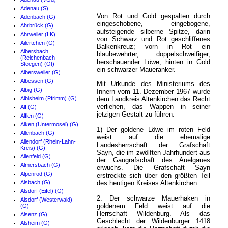
Adenau (S)
Von Rot und Gold gespalten durch
Adenbach (G)
eingeschobene, eingebogene,
Ahrbrück (G)
aufsteigende silberne Spitze, darin
Ahrweiler (LK)
von Schwarz und Rot geschliffenes
Ailertchen (G)
Balkenkreuz; vorn in Rot ein
Albersbach
blaubewehrter, doppelschweifiger,
(Reichenbach-
herschauender Löwe; hinten in Gold
Steegen) (Ot)
ein schwarzer Maueranker.
Albersweiler (G)
Albessen (G)
Mit Urkunde des Ministeriums des
Albig (G)
Innern vom 11. Dezember 1967 wurde
Albisheim (Pfrimm) (G)
dem Landkreis Altenkirchen das Recht
verliehen, das Wappen in seiner
Alf (G)
jetzigen Gestalt zu führen.
Alflen (G)
Alken (Untermosel) (G)
1) Der goldene Löwe im roten Feld
Allenbach (G)
weist auf die ehemalige
Allendorf (Rhein-Lahn-
Landesherrschaft der Grafschaft
Kreis) (G)
Sayn, die im zwölften Jahrhundert aus
Allenfeld (G)
der Gaugrafschaft des Auelgaues
Almersbach (G)
erwuchs. Die Grafschaft Sayn
Alpenrod (G)
erstreckte sich über den größten Teil
Alsbach (G)
des heutigen Kreises Altenkirchen.
Alsdorf (Eifel) (G)
2. Der schwarze Mauerhaken in
Alsdorf (Westerwald)
goldenem Feld weist auf die
(G)
Herrschaft Wildenburg. Als das
Alsenz (G)
Geschlecht der Wildenburger 1418
Alsheim (G)