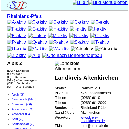
Rheinland-Pfalz
A bis Z
(LK) = Landkreis
(S) = Stadt
Landkreis Altenkirchen
(G) = Gemeinde
(VGd) = Verbandsgem.
(OB) = Ortsbezirk
(Ot) = Orts-/Stadtteil
Straße:
Parkstraße 1
PLZ / Ort:
57610 Altenkirchen
Aach (G)
Telefon:
(02681)81-0
Aar-Einrich (VGd)
Telefax:
(02681)81-2000
Abenheim (Ot)
Bundesland:
Rheinland-Pfalz
Abentheuer (G)
(Land-)Kreis:
Altenkirchen
Abtweiler (G)
Web-Adr.:
www.kreis-
Acht (G)
altenkirchen.de
Achtelsbach (G)
EMail:
post@kreis-ak.de
Adenau (VGd)