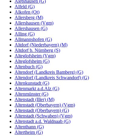
Aletshausen (G)
Alfeld (G)
Alkofen (Ot)
Allersberg (M)
Allershausen (Vgm)
Allershausen (G)
Alling (G)
Allmannshofen (G)
Altdorf (Niederbayern) (M)
Altdorf b. Nürnberg (S)
Alteglofsheim (Vgm)
Alteglofsheim (G)
Altenbuch (G)
Altendorf (Landkreis Bamberg) (G)
Altendorf (Landkreis Schwandorf) (G)
Altenkunstadt (G)
Altenmarkt a.d.Alz (G)
Altenmünster (G)
Altenstadt (Iller) (M)
Altenstadt (Oberbayern) (Vgm)
Altenstadt (Oberbayern) (G)
Altenstadt (Schwaben) (Vgm)
Altenstadt a.d. Waldnaab (G)
Altenthann (G)
Altertheim (G)