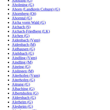
Aholfing (G)
Aholming (G)
Ahorn (Landkreis Coburg) (G)
Ahornberg (Ot)
Ahorntal (G)
Aicha vorm Wald (G)
Aichach (S)
Aichach-Friedberg (LK)
Aichen (G)
Aidenbach (Vgm)
Aidenbach (M)
Aidhausen (G)
Aiglsbach (G)
Aindling (Vgm)
Aindling (M)
Ainring (G)
Aislingen (M)
Aiterhofen (Vgm)
Aiterhofen (G)
Aitrang (G)
Albaching (G)
Albertshofen (G)
Aldersbach (G)
Alerheim (G)
Alesheim (G)