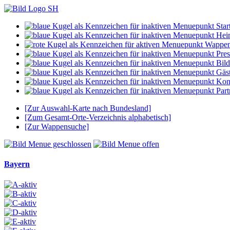
Start
Hei
Wappe
Pres
Bild
Gäs
Kon
Part
[Zur Auswahl-Karte nach Bundesland]
[Zum Gesamt-Orte-Verzeichnis alphabetisch]
[Zur Wappensuche]
Bayern