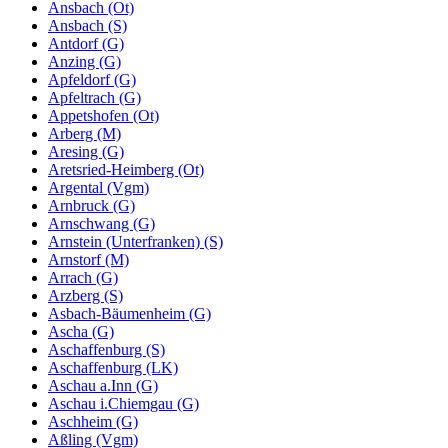
Ansbach (Ot)
Ansbach (S)
Antdorf (G)
Anzing (G)
Apfeldorf (G)
Apfeltrach (G)
Appetshofen (Ot)
Arberg (M)
Aresing (G)
Aretsried-Heimberg (Ot)
Argental (Vgm)
Arnbruck (G)
Arnschwang (G)
Arnstein (Unterfranken) (S)
Arnstorf (M)
Arrach (G)
Arzberg (S)
Asbach-Bäumenheim (G)
Ascha (G)
Aschaffenburg (S)
Aschaffenburg (LK)
Aschau a.Inn (G)
Aschau i.Chiemgau (G)
Aschheim (G)
Aßling (Vgm)