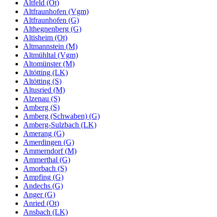
Altfeld (Ot)
Altfraunhofen (Vgm)
Altfraunhofen (G)
Althegnenberg (G)
Altisheim (Ot)
Altmannstein (M)
Altmühltal (Vgm)
Altomünster (M)
Altötting (LK)
Altötting (S)
Altusried (M)
Alzenau (S)
Amberg (S)
Amberg (Schwaben) (G)
Amberg-Sulzbach (LK)
Amerang (G)
Amerdingen (G)
Ammerndorf (M)
Ammerthal (G)
Amorbach (S)
Ampfing (G)
Andechs (G)
Anger (G)
Anried (Ot)
Ansbach (LK)