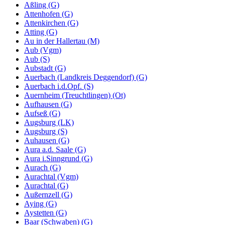
Aßling (G)
Attenhofen (G)
Attenkirchen (G)
Atting (G)
Au in der Hallertau (M)
Aub (Vgm)
Aub (S)
Aubstadt (G)
Auerbach (Landkreis Deggendorf) (G)
Auerbach i.d.Opf. (S)
Auernheim (Treuchtlingen) (Ot)
Aufhausen (G)
Aufseß (G)
Augsburg (LK)
Augsburg (S)
Auhausen (G)
Aura a.d. Saale (G)
Aura i.Sinngrund (G)
Aurach (G)
Aurachtal (Vgm)
Aurachtal (G)
Außernzell (G)
Aying (G)
Aystetten (G)
Baar (Schwaben) (G)