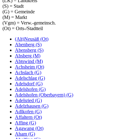
(LK) = Landkreis
(S) = Stadt
(G) = Gemeinde
(M) = Markt
(Vgm) = Verw.-gemeinsch.
(Ot) = Orts-/Stadtteil
(Alt)Neusäß (Ot)
Abenberg (S)
Abensberg (S)
Absberg (M)
Abtswind (M)
Achsheim (Ot)
Achslach (G)
Adelschlag (G)
Adelsdorf (G)
Adelshofen (G)
Adelshofen (Oberbayern) (G)
Adelsried (G)
Adelzhausen (G)
Adlkofen (G)
Affaltern (Ot)
Affing (G)
Agawang (Ot)
Aham (G)