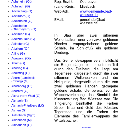
Achsheim (Ot)
Reg.-Bezirk:
Oberbayern
Achslach (G)
(Land-)Kreis:
Miesbach
Adelschlag (G)
Web-Adr.:
www.gemeinde.bad-
wiessee.de
Adelsdorf (G)
EMail:
gemeinde@bad-
Adelshofen (G)
wiessee.de
Adelshofen
(Oberbayern) (G)
Adelsried (G)
In Blau über zwei silbernen
Adelzhausen (G)
Wellenbalken eine von zwei goldenen
Händen emporgehobene goldene
Adlkofen (G)
Schale, im Schildfuß ein goldener
Affaltern (Ot)
Dreiberg.
Affing (G)
Agawang (Ot)
Das Gemeindewappen versinnbildlicht
Aham (G)
die Berge, dargestellt im unteren Teil
Aholfing (G)
durch den Dreiberg, die Lage am
Aholming (G)
Tegernsee, dargestellt durch die zwei
silbernen Wellenbalken und die
Ahorn (Landkreis
Coburg) (G)
Heilquelle, dargestellt durch die von
zwei goldenen Händen getragene
Ahornberg (Ot)
goldene Schale, die bereits vor der
Ahorntal (G)
Wappenverleihung das Sinnbild der
Aicha vorm Wald (G)
Kurverwaltung Bad Wiessee war. Die
Aichach (S)
Tingierung beinhaltet die Farben
Aichach-Friedberg (LK)
Silber, Blau und Gold des Klosters
Aichen (G)
Tegernsee und die Farben der
Aidenbach (Vgm)
Elemente des Familienwappens der
Aidenbach (M)
Wittelsbacher.
Aidhausen (G)
zurück