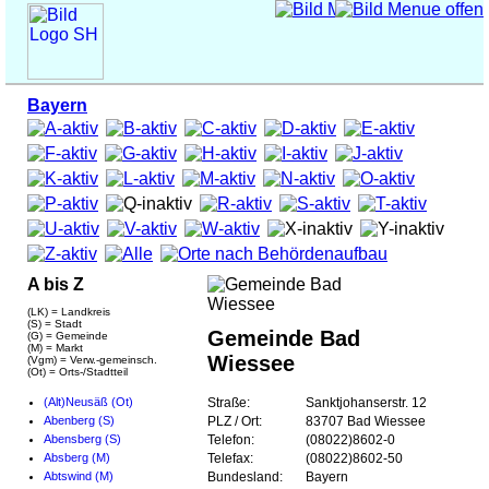
Bayern
A bis Z
(LK) = Landkreis
(S) = Stadt
Gemeinde Bad
(G) = Gemeinde
(M) = Markt
Wiessee
(Vgm) = Verw.-gemeinsch.
(Ot) = Orts-/Stadtteil
(Alt)Neusäß (Ot)
Straße:
Sanktjohanserstr. 12
Abenberg (S)
PLZ / Ort:
83707 Bad Wiessee
Abensberg (S)
Telefon:
(08022)8602-0
Absberg (M)
Telefax:
(08022)8602-50
Abtswind (M)
Bundesland:
Bayern