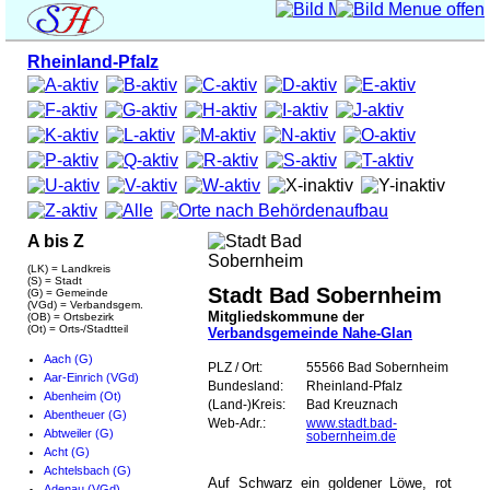
Rheinland-Pfalz
A bis Z
(LK) = Landkreis
(S) = Stadt
Stadt Bad Sobernheim
(G) = Gemeinde
(VGd) = Verbandsgem.
Mitgliedskommune der
(OB) = Ortsbezirk
(Ot) = Orts-/Stadtteil
Verbandsgemeinde Nahe-Glan
Aach (G)
PLZ / Ort:
55566 Bad Sobernheim
Aar-Einrich (VGd)
Bundesland:
Rheinland-Pfalz
Abenheim (Ot)
(Land-)Kreis:
Bad Kreuznach
Abentheuer (G)
Web-Adr.:
www.stadt.bad-
Abtweiler (G)
sobernheim.de
Acht (G)
Achtelsbach (G)
Auf Schwarz ein goldener Löwe, rot
Adenau (VGd)