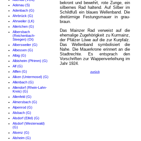
bekront und bewehrt, rote Zunge, ein
Adenau (S)
silbernes Rad haltend. Auf Silber im
Adenbach (G)
Schildfuß ein blaues Wellenband. Die
Ahrbrück (G)
dreitürmige Festungsmauer in grau-
Ahrweiler (LK)
braun.
Ailertchen (G)
Das Mainzer Rad verweist auf die
Albersbach
ehemalige Zugehörigkeit zu Kurmainz,
(Reichenbach-
Steegen) (Ot)
der Pfälzer Löwe auf die zur Kurpfalz.
Das Wellenband symbolisiert die
Albersweiler (G)
Nahe. Die Mauerkrone erinnert an die
Albessen (G)
Stadtrechte. Es entsprach den
Albig (G)
Vorschriften zur Wappenverleihung im
Albisheim (Pfrimm) (G)
Jahr 1924.
Alf (G)
Alflen (G)
zurück
Alken (Untermosel) (G)
Allenbach (G)
Allendorf (Rhein-Lahn-
Kreis) (G)
Allenfeld (G)
Almersbach (G)
Alpenrod (G)
Alsbach (G)
Alsdorf (Eifel) (G)
Alsdorf (Westerwald)
(G)
Alsenz (G)
Alsheim (G)