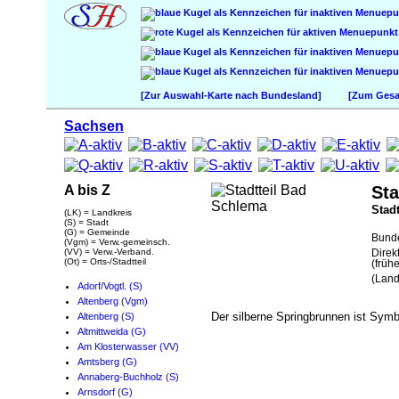
[Zur Auswahl-Karte nach Bundesland]
[Zum Gesam
Sachsen
A bis Z
Sta
Stadt
(LK) = Landkreis
(S) = Stadt
(G) = Gemeinde
Bund
(Vgm) = Verw.-gemeinsch.
(VV) = Verw.-Verband.
Direk
(Ot) = Orts-/Stadtteil
(frühe
(Land
Adorf/Vogtl. (S)
Altenberg (Vgm)
Der silberne Springbrunnen ist Symb
Altenberg (S)
Altmittweida (G)
Am Klosterwasser (VV)
Amtsberg (G)
Annaberg-Buchholz (S)
Arnsdorf (G)