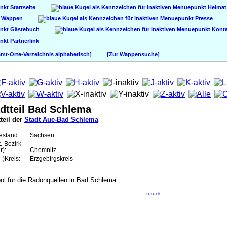
Startseite
Heimat
Wappen
Presse
Gästebuch
Konta
Partnerlink
t-Orte-Verzeichnis alphabetisch]
[Zur Wappensuche]
dtteil Bad Schlema
teil der
Stadt Aue-Bad Schlema
esland:
Sachsen
t.-Bezirk
r):
Chemnitz
-)Kreis:
Erzgebirgskreis
ol für die Radonquellen in Bad Schlema.
zurück