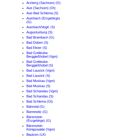
Arzberg (Sachsen) (G)
Aue (Sachsen) (Ot)
Aue-Bad Schlema (S)
Auerbach (Erzgebirge)
(G)
Auerbach/Vogtl. (S)
Augustusburg (S)
Bad Brambach (G)
Bad Düben (S)
Bad Elster (S)
Bad Gottleuba-
Berggießhübel (Vgm)
Bad Gottleuba-
Berggießhübel (S)
Bad Lausick (Vgm)
Bad Lausick (S)
Bad Muskau (Vgm)
Bad Muskau (S)
Bad Schandau (Vgm)
Bad Schandau (S)
Bad Schlema (Ot)
Bahretal (G)
Bannewitz (G)
Bärenstein
(Erzgebirge) (G)
Bärenstein-
Königswalde (Vgm)
Bautzen (LK)