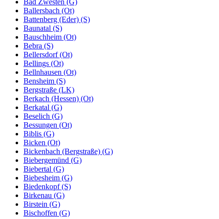
Bad Zwesten (G)
Ballersbach (Ot)
Battenberg (Eder) (S)
Baunatal (S)
Bauschheim (Ot)
Bebra (S)
Bellersdorf (Ot)
Bellings (Ot)
Bellnhausen (Ot)
Bensheim (S)
Bergstraße (LK)
Berkach (Hessen) (Ot)
Berkatal (G)
Beselich (G)
Bessungen (Ot)
Biblis (G)
Bicken (Ot)
Bickenbach (Bergstraße) (G)
Biebergemünd (G)
Biebertal (G)
Biebesheim (G)
Biedenkopf (S)
Birkenau (G)
Birstein (G)
Bischoffen (G)