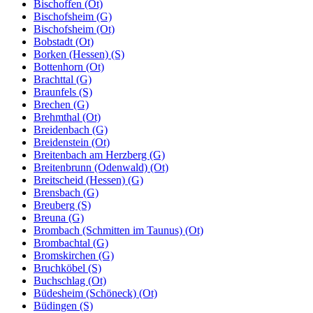
Bischoffen (Ot)
Bischofsheim (G)
Bischofsheim (Ot)
Bobstadt (Ot)
Borken (Hessen) (S)
Bottenhorn (Ot)
Brachttal (G)
Braunfels (S)
Brechen (G)
Brehmthal (Ot)
Breidenbach (G)
Breidenstein (Ot)
Breitenbach am Herzberg (G)
Breitenbrunn (Odenwald) (Ot)
Breitscheid (Hessen) (G)
Brensbach (G)
Breuberg (S)
Breuna (G)
Brombach (Schmitten im Taunus) (Ot)
Brombachtal (G)
Bromskirchen (G)
Bruchköbel (S)
Buchschlag (Ot)
Büdesheim (Schöneck) (Ot)
Büdingen (S)