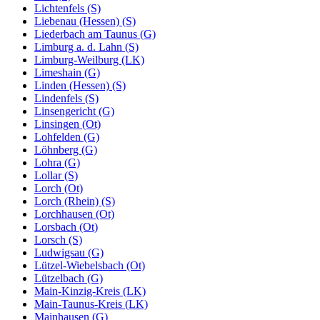
Lichtenfels (S)
Liebenau (Hessen) (S)
Liederbach am Taunus (G)
Limburg a. d. Lahn (S)
Limburg-Weilburg (LK)
Limeshain (G)
Linden (Hessen) (S)
Lindenfels (S)
Linsengericht (G)
Linsingen (Ot)
Lohfelden (G)
Löhnberg (G)
Lohra (G)
Lollar (S)
Lorch (Ot)
Lorch (Rhein) (S)
Lorchhausen (Ot)
Lorsbach (Ot)
Lorsch (S)
Ludwigsau (G)
Lützel-Wiebelsbach (Ot)
Lützelbach (G)
Main-Kinzig-Kreis (LK)
Main-Taunus-Kreis (LK)
Mainhausen (G)