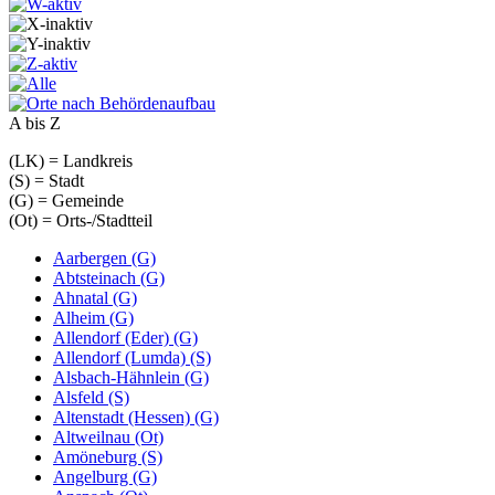
A bis Z
(LK) = Landkreis
(S) = Stadt
(G) = Gemeinde
(Ot) = Orts-/Stadtteil
Aarbergen (G)
Abtsteinach (G)
Ahnatal (G)
Alheim (G)
Allendorf (Eder) (G)
Allendorf (Lumda) (S)
Alsbach-Hähnlein (G)
Alsfeld (S)
Altenstadt (Hessen) (G)
Altweilnau (Ot)
Amöneburg (S)
Angelburg (G)