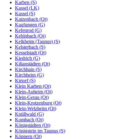
Karben (S)
Kassel (LK)
Kassel (S)
Katzenbach (Ot)
Kaufungen (G)
Kefenrod (G)
Kehlnbach (Ot)
Kelkheim (Taunus) (S)
Kelsterbach (S)
Kesselstadt (Ot)
Kiedrich (G)
Kilianstädten (Ot)
Kirchhain (S)
Kirchheim (G)
Kirtorf (S)
Klein Karben (Ot)
Klein-Auheim (Ot)
Klein-Gerau (Ot)
Klein-Krotzenburg (Ot)
Klein-Welzheim (Ot)
Knüllwald (G)
Kombach (Ot)
Königstädten (Ot)
Königstein im Taunus (S)
Köppern (Ot)