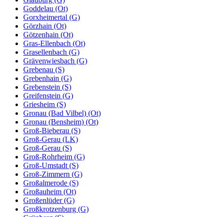
Goddelau (Ot)
Gorxheimertal (G)
Görzhain (Ot)
Götzenhain (Ot)
Gras-Ellenbach (Ot)
Grasellenbach (G)
Grävenwiesbach (G)
Grebenau (S)
Grebenhain (G)
Grebenstein (S)
Greifenstein (G)
Griesheim (S)
Gronau (Bad Vilbel) (Ot)
Gronau (Bensheim) (Ot)
Groß-Bieberau (S)
Groß-Gerau (LK)
Groß-Gerau (S)
Groß-Rohrheim (G)
Groß-Umstadt (S)
Groß-Zimmern (G)
Großalmerode (S)
Großauheim (Ot)
Großenlüder (G)
Großkrotzenburg (G)