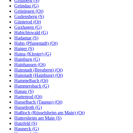
Grünberg (S)
Gründau (G)
Grüningen (Ot)
Gudensberg (S)
Günterod (Ot)
Guxhagen (G)
Habichtswald (G)
Hadamar (S)
Hahn (Pfungstadt) (Ot)
Haiger (S)
Haina (Kloster) (G)
Hainburg (G)
Hainhausen (Ot)
Hainstadt (Breuberg) (Ot)
Hainstadt (Hainburg) (Ot)
Hammelbach (Ot)
Hammersbach (G)
Hanau (S)
Hartenrod (Ot)
Hasselbach (Taunus) (Ot)
Hasselroth (G)
Haßloch (Rüsselsheim am Main) (Ot)
Hattersheim am Main (S)
Hatzfeld (S)
Hauneck (G)