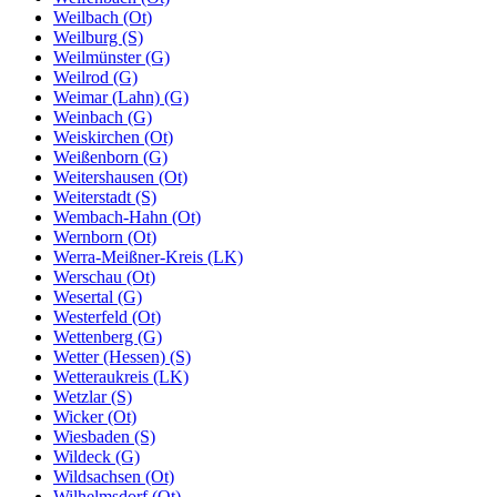
Weilbach (Ot)
Weilburg (S)
Weilmünster (G)
Weilrod (G)
Weimar (Lahn) (G)
Weinbach (G)
Weiskirchen (Ot)
Weißenborn (G)
Weitershausen (Ot)
Weiterstadt (S)
Wembach-Hahn (Ot)
Wernborn (Ot)
Werra-Meißner-Kreis (LK)
Werschau (Ot)
Wesertal (G)
Westerfeld (Ot)
Wettenberg (G)
Wetter (Hessen) (S)
Wetteraukreis (LK)
Wetzlar (S)
Wicker (Ot)
Wiesbaden (S)
Wildeck (G)
Wildsachsen (Ot)
Wilhelmsdorf (Ot)