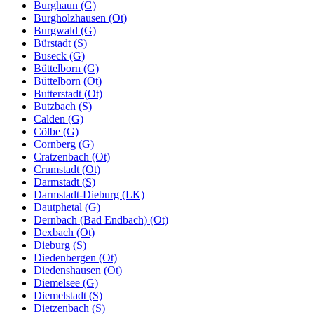
Burghaun (G)
Burgholzhausen (Ot)
Burgwald (G)
Bürstadt (S)
Buseck (G)
Büttelborn (G)
Büttelborn (Ot)
Butterstadt (Ot)
Butzbach (S)
Calden (G)
Cölbe (G)
Cornberg (G)
Cratzenbach (Ot)
Crumstadt (Ot)
Darmstadt (S)
Darmstadt-Dieburg (LK)
Dautphetal (G)
Dernbach (Bad Endbach) (Ot)
Dexbach (Ot)
Dieburg (S)
Diedenbergen (Ot)
Diedenshausen (Ot)
Diemelsee (G)
Diemelstadt (S)
Dietzenbach (S)