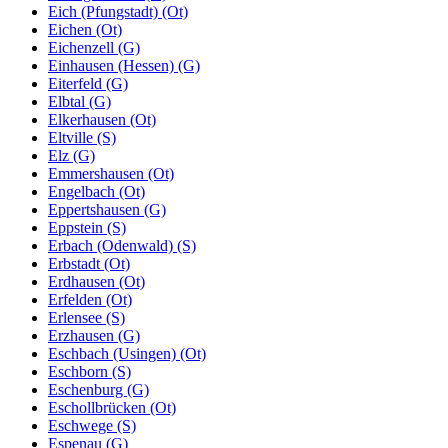
Eich (Pfungstadt) (Ot)
Eichen (Ot)
Eichenzell (G)
Einhausen (Hessen) (G)
Eiterfeld (G)
Elbtal (G)
Elkerhausen (Ot)
Eltville (S)
Elz (G)
Emmershausen (Ot)
Engelbach (Ot)
Eppertshausen (G)
Eppstein (S)
Erbach (Odenwald) (S)
Erbstadt (Ot)
Erdhausen (Ot)
Erfelden (Ot)
Erlensee (S)
Erzhausen (G)
Eschbach (Usingen) (Ot)
Eschborn (S)
Eschenburg (G)
Eschollbrücken (Ot)
Eschwege (S)
Espenau (G)