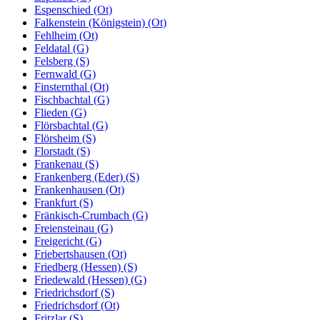
Espenschied (Ot)
Falkenstein (Königstein) (Ot)
Fehlheim (Ot)
Feldatal (G)
Felsberg (S)
Fernwald (G)
Finsternthal (Ot)
Fischbachtal (G)
Flieden (G)
Flörsbachtal (G)
Flörsheim (S)
Florstadt (S)
Frankenau (S)
Frankenberg (Eder) (S)
Frankenhausen (Ot)
Frankfurt (S)
Fränkisch-Crumbach (G)
Freiensteinau (G)
Freigericht (G)
Friebertshausen (Ot)
Friedberg (Hessen) (S)
Friedewald (Hessen) (G)
Friedrichsdorf (S)
Friedrichsdorf (Ot)
Fritzlar (S)