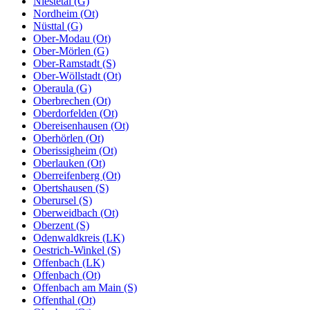
Niestetal (G)
Nordheim (Ot)
Nüsttal (G)
Ober-Modau (Ot)
Ober-Mörlen (G)
Ober-Ramstadt (S)
Ober-Wöllstadt (Ot)
Oberaula (G)
Oberbrechen (Ot)
Oberdorfelden (Ot)
Obereisenhausen (Ot)
Oberhörlen (Ot)
Oberissigheim (Ot)
Oberlauken (Ot)
Oberreifenberg (Ot)
Obertshausen (S)
Oberursel (S)
Oberweidbach (Ot)
Oberzent (S)
Odenwaldkreis (LK)
Oestrich-Winkel (S)
Offenbach (LK)
Offenbach (Ot)
Offenbach am Main (S)
Offenthal (Ot)