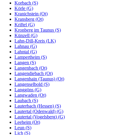
Korbach (S)
Körle (G)
Kranichstein (Ot)
Kransberg (Ot)
Kriftel (G)
Kronberg im Taunus (S)
Künzell (G)
Lahn-Dill-Kreis (LK)
Lahnau (G)
Lahntal (G)
Lampertheim (S)
Langen (S)
Langenbach (Ot)
Langendiebach (Ot)
Langenhain (Taunus) (Ot)
Langenselbold (S)
Langgöns (G)
Langwaden (Ot)
Laubach (S)
Lauterbach (Hessen) (S)
Lautertal (Odenwald) (G)
Lautertal (Vogelsberg) (G)
Leeheim (Ot)
Leun (S)
Lich (S)