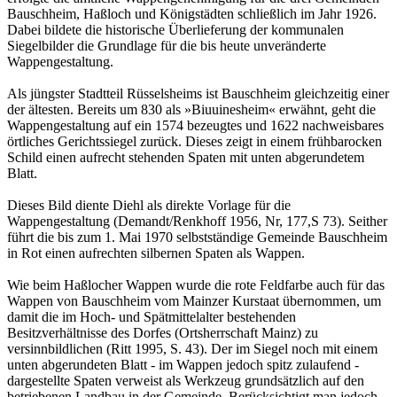
Bauschheim, Haßloch und Königstädten schließlich im Jahr 1926.
Dabei bildete die historische Überlieferung der kommunalen
Siegelbilder die Grundlage für die bis heute unveränderte
Wappengestaltung.
Als jüngster Stadtteil Rüsselsheims ist Bauschheim gleichzeitig einer
der ältesten. Bereits um 830 als »Biuuinesheim« erwähnt, geht die
Wappengestaltung auf ein 1574 bezeugtes und 1622 nachweisbares
örtliches Gerichtssiegel zurück. Dieses zeigt in einem frühbarocken
Schild einen aufrecht stehenden Spaten mit unten abgerundetem
Blatt.
Dieses Bild diente Diehl als direkte Vorlage für die
Wappengestaltung (Demandt/Renkhoff 1956, Nr, 177,S 73). Seither
führt die bis zum 1. Mai 1970 selbstständige Gemeinde Bauschheim
in Rot einen aufrechten silbernen Spaten als Wappen.
Wie beim Haßlocher Wappen wurde die rote Feldfarbe auch für das
Wappen von Bauschheim vom Mainzer Kurstaat übernommen, um
damit die im Hoch- und Spätmittelalter bestehenden
Besitzverhältnisse des Dorfes (Ortsherrschaft Mainz) zu
versinnbildlichen (Ritt 1995, S. 43). Der im Siegel noch mit einem
unten abgerundeten Blatt - im Wappen jedoch spitz zulaufend -
dargestellte Spaten verweist als Werkzeug grundsätzlich auf den
betriebenen Landbau in der Gemeinde. Berücksichtigt man jedoch