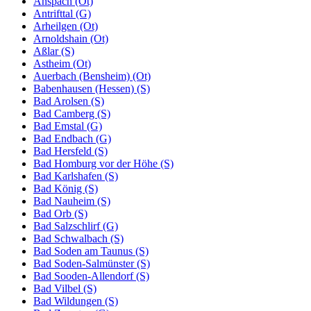
Anspach (Ot)
Antrifttal (G)
Arheilgen (Ot)
Arnoldshain (Ot)
Aßlar (S)
Astheim (Ot)
Auerbach (Bensheim) (Ot)
Babenhausen (Hessen) (S)
Bad Arolsen (S)
Bad Camberg (S)
Bad Emstal (G)
Bad Endbach (G)
Bad Hersfeld (S)
Bad Homburg vor der Höhe (S)
Bad Karlshafen (S)
Bad König (S)
Bad Nauheim (S)
Bad Orb (S)
Bad Salzschlirf (G)
Bad Schwalbach (S)
Bad Soden am Taunus (S)
Bad Soden-Salmünster (S)
Bad Sooden-Allendorf (S)
Bad Vilbel (S)
Bad Wildungen (S)