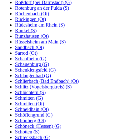
Roßdorf (bei Darmstadt) (G)
Rotenburg an der Fulda (S)
Rüchenbach (Ot)
Rückingen (Ot)
Rüdesheim am Rhein (S)
Runkel (S)
Runzhausen (Ot)
Rüsselsheim am Main (S)
Sandbach (Ot)
Sarrod (Ot)
Schaafheim (G)
Schauenburg (G)
Schenklengsfeld (G)
Schlangenbad (G)
Schlierbach (Bad Endbach) (Ot)
Schlitz (Vogelsbergkreis) (S)
Schlüchtern (S)
Schmitten (G)
Schmitten (Ot)
Schneidhain (Ot)
Schöffengrund (G)
Schönberg (Ot)
Schöneck (Hessen) (G)
Schotten (S)
Schrecksbach (G)