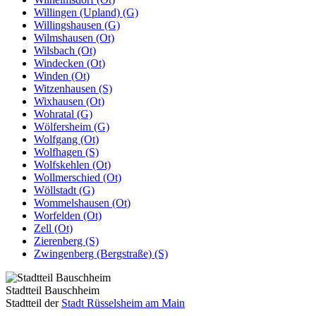
Willingen (Upland) (G)
Willingshausen (G)
Wilmshausen (Ot)
Wilsbach (Ot)
Windecken (Ot)
Winden (Ot)
Witzenhausen (S)
Wixhausen (Ot)
Wohratal (G)
Wölfersheim (G)
Wolfgang (Ot)
Wolfhagen (S)
Wolfskehlen (Ot)
Wollmerschied (Ot)
Wöllstadt (G)
Wommelshausen (Ot)
Worfelden (Ot)
Zell (Ot)
Zierenberg (S)
Zwingenberg (Bergstraße) (S)
Stadtteil Bauschheim
Stadtteil der
Stadt Rüsselsheim am Main