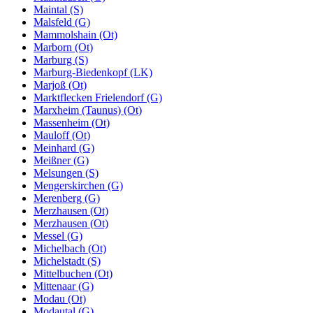
Maintal (S)
Malsfeld (G)
Mammolshain (Ot)
Marborn (Ot)
Marburg (S)
Marburg-Biedenkopf (LK)
Marjoß (Ot)
Marktflecken Frielendorf (G)
Marxheim (Taunus) (Ot)
Massenheim (Ot)
Mauloff (Ot)
Meinhard (G)
Meißner (G)
Melsungen (S)
Mengerskirchen (G)
Merenberg (G)
Merzhausen (Ot)
Merzhausen (Ot)
Messel (G)
Michelbach (Ot)
Michelstadt (S)
Mittelbuchen (Ot)
Mittenaar (G)
Modau (Ot)
Modautal (G)