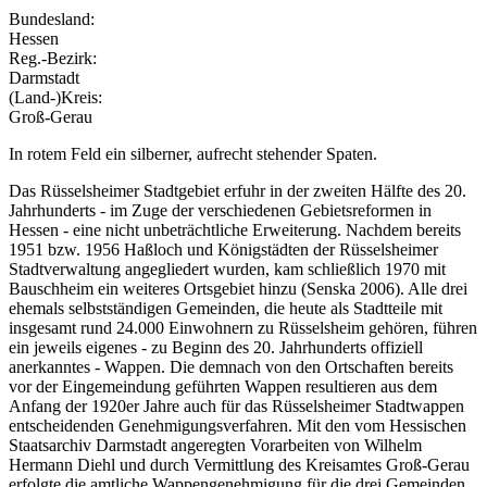
Bundesland:
Hessen
Reg.-Bezirk:
Darmstadt
(Land-)Kreis:
Groß-Gerau
In rotem Feld ein silberner, aufrecht stehender Spaten.
Das Rüsselsheimer Stadtgebiet erfuhr in der zweiten Hälfte des 20.
Jahrhunderts - im Zuge der verschiedenen Gebietsreformen in
Hessen - eine nicht unbeträchtliche Erweiterung. Nachdem bereits
1951 bzw. 1956 Haßloch und Königstädten der Rüsselsheimer
Stadtverwaltung angegliedert wurden, kam schließlich 1970 mit
Bauschheim ein weiteres Ortsgebiet hinzu (Senska 2006). Alle drei
ehemals selbstständigen Gemeinden, die heute als Stadtteile mit
insgesamt rund 24.000 Einwohnern zu Rüsselsheim gehören, führen
ein jeweils eigenes - zu Beginn des 20. Jahrhunderts offiziell
anerkanntes - Wappen. Die demnach von den Ortschaften bereits
vor der Eingemeindung geführten Wappen resultieren aus dem
Anfang der 1920er Jahre auch für das Rüsselsheimer Stadtwappen
entscheidenden Genehmigungsverfahren. Mit den vom Hessischen
Staatsarchiv Darmstadt angeregten Vorarbeiten von Wilhelm
Hermann Diehl und durch Vermittlung des Kreisamtes Groß-Gerau
erfolgte die amtliche Wappengenehmigung für die drei Gemeinden