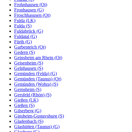
Frohnhausen (Ot)
Fronhausen (G)
Froschhasusen (Ot)
Fulda (LK)
Fulda (S)
Fuldabrück (G)
Fuldatal (G)
Fürth (G)
Garbenteich (Ot)
Gedern (S)
Geinsheim am Rhein (Ot)
Geisenheim (S)
Gelnhausen (S)
Gemünden (Felda) (G)
Gemünden (Taunus) (Ot)
Gemünden (Wohra) (S)
Gernsheim (S)
Gersfeld (Rhön) (S)
Gießen (LK)
Gießen (S)
Gilserberg (G)
Ginsheim-Gustavsburg (S)
Gladenbach (S)
Glashütten (Taunus) (G)
Glauburg (G)