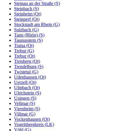
Steinau an der Straße (S)
Steinbach (S)
Steinheim (Ot)
Steinperf (Ot)
Stockstadt am Rhein (G)
Sulzbach (G)
Tann (Rhön) (S)
Taunusstein (S)
Traisa (Ot)
Trebur (G)
Trebur (Ot)
Treisberg (Ot)
Trendelburg (S)
Twistetal (G)
Udenhausen (Ot)
Uerzell (Ot)
Ulmbach (Ot)
Ulrichstein (S)
Usingen (S)
Vellmar (S)
Viernheim (S)
Villmar (G)
Vockenhausen (Ot)
Vogelsbergkreis (LK)
Vöhl (G)