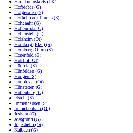
Hochtaunuskreis (LK)
Hofbieber (G)
Hofgeismar (S)
Hofheim am Taunus (S)
Hohenahr (G)
Hohenroda (G)
Hohenstein (G)
Holzheim (Ot)
Homberg (Efze) (S)
Homberg (Ohm) (S)
Hosenfeld (G)
Hülshof (Ot)
Hünfeld (S)
Hünfelden (G)
Hungen (S)
Hunoldstal (Ot)
Hünstetten (G)
Hüttenberg (G)
Idstein (S)
Immenhausen (S)
Immichenhain (Ot)
Jesberg (G)
Jossgrund (G)
Jügesheim (Ot)
Kalbach (G)