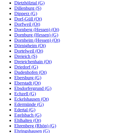
Dietzhölztal (G)
Dillenburg (S)
Dipperz (G)
Dorf-Güll (Ot)
Dorfweil (Ot)
Dornberg (Hessen) (Ot)
Dornburg (Hessen) (G)
Dornheim (Hessen) (Ot)
Dörnigheim (Ot)
Dortelweil (Ot)
Dreieich (S)
Dreieichenhain (Ot)
Driedorf (G)
Dudenhofen (Ot)
Ebersburg (G)
Eberstadt (Ot)
Ebsdorfergrund (G)
Echzell (G)
Eckelshausen (Ot)
Edermünde (G)
Edertal (G)
Egelsbach (G)
Ehlhalten (Ot)
Ehrenberg (Rhön) (G)
Ehringshausen (G)