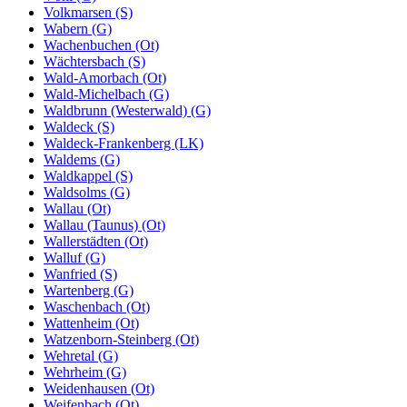
Volkmarsen (S)
Wabern (G)
Wachenbuchen (Ot)
Wächtersbach (S)
Wald-Amorbach (Ot)
Wald-Michelbach (G)
Waldbrunn (Westerwald) (G)
Waldeck (S)
Waldeck-Frankenberg (LK)
Waldems (G)
Waldkappel (S)
Waldsolms (G)
Wallau (Ot)
Wallau (Taunus) (Ot)
Wallerstädten (Ot)
Walluf (G)
Wanfried (S)
Wartenberg (G)
Waschenbach (Ot)
Wattenheim (Ot)
Watzenborn-Steinberg (Ot)
Wehretal (G)
Wehrheim (G)
Weidenhausen (Ot)
Weifenbach (Ot)