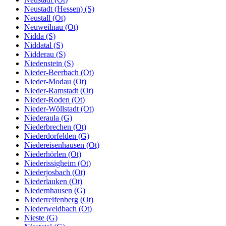
Neustadt (Hessen) (S)
Neustall (Ot)
Neuweilnau (Ot)
Nidda (S)
Niddatal (S)
Nidderau (S)
Niedenstein (S)
Nieder-Beerbach (Ot)
Nieder-Modau (Ot)
Nieder-Ramstadt (Ot)
Nieder-Roden (Ot)
Nieder-Wöllstadt (Ot)
Niederaula (G)
Niederbrechen (Ot)
Niederdorfelden (G)
Niedereisenhausen (Ot)
Niederhörlen (Ot)
Niederissigheim (Ot)
Niederjosbach (Ot)
Niederlauken (Ot)
Niedernhausen (G)
Niederreifenberg (Ot)
Niederweidbach (Ot)
Nieste (G)