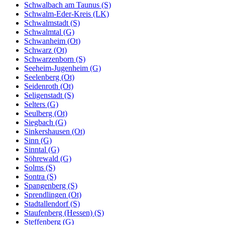
Schwalbach am Taunus (S)
Schwalm-Eder-Kreis (LK)
Schwalmstadt (S)
Schwalmtal (G)
Schwanheim (Ot)
Schwarz (Ot)
Schwarzenborn (S)
Seeheim-Jugenheim (G)
Seelenberg (Ot)
Seidenroth (Ot)
Seligenstadt (S)
Selters (G)
Seulberg (Ot)
Siegbach (G)
Sinkershausen (Ot)
Sinn (G)
Sinntal (G)
Söhrewald (G)
Solms (S)
Sontra (S)
Spangenberg (S)
Sprendlingen (Ot)
Stadtallendorf (S)
Staufenberg (Hessen) (S)
Steffenberg (G)