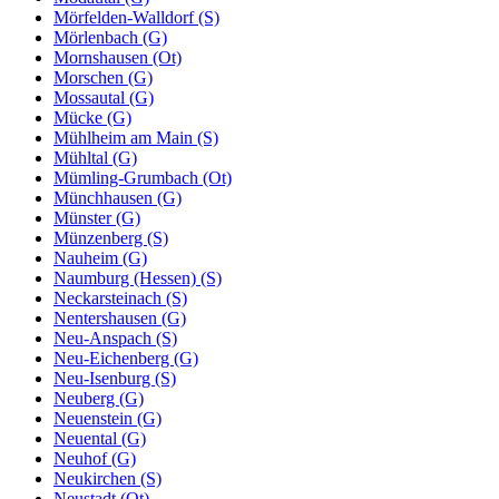
Mörfelden-Walldorf (S)
Mörlenbach (G)
Mornshausen (Ot)
Morschen (G)
Mossautal (G)
Mücke (G)
Mühlheim am Main (S)
Mühltal (G)
Mümling-Grumbach (Ot)
Münchhausen (G)
Münster (G)
Münzenberg (S)
Nauheim (G)
Naumburg (Hessen) (S)
Neckarsteinach (S)
Nentershausen (G)
Neu-Anspach (S)
Neu-Eichenberg (G)
Neu-Isenburg (S)
Neuberg (G)
Neuenstein (G)
Neuental (G)
Neuhof (G)
Neukirchen (S)
Neustadt (Ot)